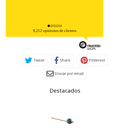
Cookies Utilizadas:
COOKIELEGALFERSAY, VSF904, PHPSESSID, wp-settings-1,
wp-settings-time-1, _evCo, _evCoLT
Cookies de rendimiento
9,212 opiniones de clientes
Estas cookies nos permiten contar las visitas y fuentes de
tráfico para poder evaluar el rendimiento de nuestro sitio y
mejorarlo. Nos ayudan a saber qué páginas son las más o
menos visitadas, y cómo los visitantes navegan por el sitio.
Toda la información que recogen estas cookies es
agregada y, por lo tanto, es anónima.
Tweet
Share
Pinterest
Cookies Utilizadas:
_utma,_utmb,_utmc,_utmz,_utmt,_utmz,_atuvc,_atuvs, _ga,
Enviar por email
_gid, _evPromtCookies
Destacados
Cookies dirigidas
Estas cookies pueden ser establecidas a través de nuestro
sitio por nuestros socios publicitarios. Pueden ser
utilizadas por esas empresas para crear un perfil de sus
intereses y mostrarle anuncios relevantes en otros sitios.
No almacenan directamente información personal, sino
que se basan en la identificación única de su navegador y
dispositivo de Internet.