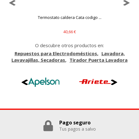
Cookies Utilizadas:
_evAd, _evCoupon, _evSubscription, _evPromt
Termostato caldera Cata codigo ...
40,66 €
GUARDAR CONFIGURACIÓN
O descubre otros productos en:
Repuestos para Electrodomésticos
Lavadora,
Lavavajillas, Secadoras
Tirador Puerta Lavadora
Puedes volver a configurar tus cookies desde la sección
"Configuración de cookies" al pie de la página. También puedes
consultar nuestra
política de cookies
Pago seguro
Tus pagos a salvo