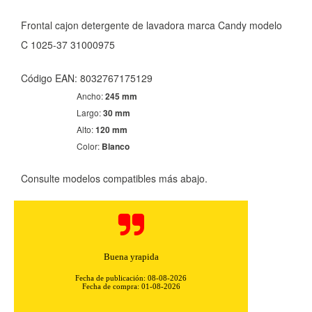
Frontal cajon detergente de lavadora marca Candy modelo
C 1025-37 31000975
Código EAN: 8032767175129
Ancho:
245 mm
Largo:
30 mm
CONFIGURACIÓN DE COOKIES
Alto:
120 mm
Color:
Blanco
HABILITAR TODO
RECHAZAR TODO
Consulte modelos compatibles más abajo.
Cookies necesarias
Estas cookies son necesarias para que el sitio web
funcione y no se pueden desactivar en nuestros sistemas.
Buena yrapida
Puede configurar su navegador para bloquear o alertar
sobre estas cookies, pero alguna áreas del sitio no
Fecha de publicación: 08-08-2026
funcionarán. Estas cookies no almacenan ninguna
Fecha de compra: 01-08-2026
información de identificación personal.