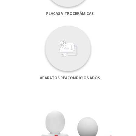
PLACAS VITROCERÁMICAS
Cookies necesarias
Estas cookies son necesarias para que el sitio web
funcione y no se pueden desactivar en nuestros sistemas.
Puede configurar su navegador para bloquear o alertar
sobre estas cookies, pero alguna áreas del sitio no
funcionarán. Estas cookies no almacenan ninguna
información de identificación personal.
Cookies Utilizadas:
COOKIELEGALFERSAY, VSF904, PHPSESSID, wp-settings-1,
wp-settings-time-1, _evCo, _evCoLT
APARATOS REACONDICIONADOS
Cookies de rendimiento
Estas cookies nos permiten contar las visitas y fuentes de
tráfico para poder evaluar el rendimiento de nuestro sitio y
mejorarlo. Nos ayudan a saber qué páginas son las más o
menos visitadas, y cómo los visitantes navegan por el sitio.
Toda la información que recogen estas cookies es
agregada y, por lo tanto, es anónima.
Cookies Utilizadas: