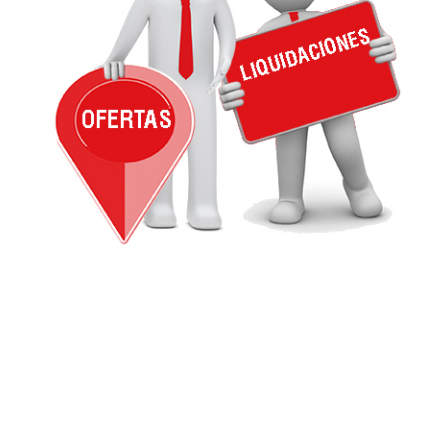
_utma,_utmb,_utmc,_utmz,_utmt,_utmz,_atuvc,_atuvs, _ga,
_gid, _evPromtCookies
Cookies dirigidas
Estas cookies pueden ser establecidas a través de nuestro
sitio por nuestros socios publicitarios. Pueden ser
utilizadas por esas empresas para crear un perfil de sus
intereses y mostrarle anuncios relevantes en otros sitios.
No almacenan directamente información personal, sino
que se basan en la identificación única de su navegador y
dispositivo de Internet.
Cookies Utilizadas:
_evAd, _evCoupon, _evSubscription, _evPromt
GUARDAR CONFIGURACIÓN
Puedes volver a configurar tus cookies desde la sección
"Configuración de cookies" al pie de la página. También puedes