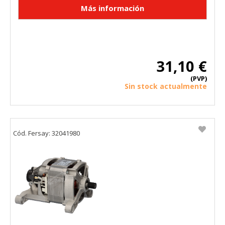
HABILITAR TODO
RECHAZAR TODO
Cookies necesarias
31,10 €
Estas cookies son necesarias para que el sitio web
funcione y no se pueden desactivar en nuestros sistemas.
(PVP)
Puede configurar su navegador para bloquear o alertar
Sin stock actualmente
sobre estas cookies, pero alguna áreas del sitio no
funcionarán. Estas cookies no almacenan ninguna
información de identificación personal.
Cookies Utilizadas:
COOKIELEGALFERSAY, VSF904, PHPSESSID, wp-settings-1,
Cód. Fersay: 32041980
wp-settings-time-1, _evCo, _evCoLT
Cookies de rendimiento
Estas cookies nos permiten contar las visitas y fuentes de
tráfico para poder evaluar el rendimiento de nuestro sitio y
mejorarlo. Nos ayudan a saber qué páginas son las más o
menos visitadas, y cómo los visitantes navegan por el sitio.
Toda la información que recogen estas cookies es
agregada y, por lo tanto, es anónima.