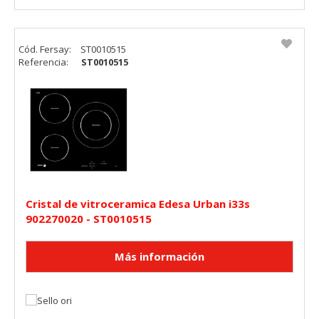
Cód. Fersay:
ST0010515
Referencia:
ST0010515
Cristal de vitroceramica Edesa Urban i33s
902270020 - ST0010515