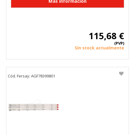
HABILITAR TODO
RECHAZAR TODO
Cookies necesarias
115,68 €
Estas cookies son necesarias para que el sitio web
(PVP)
funcione y no se pueden desactivar en nuestros sistemas.
Sin stock actualmente
Puede configurar su navegador para bloquear o alertar
sobre estas cookies, pero alguna áreas del sitio no
funcionarán. Estas cookies no almacenan ninguna
información de identificación personal.
Cookies Utilizadas:
Cód. Fersay: AGF78399801
COOKIELEGALFERSAY, VSF904, PHPSESSID, wp-settings-1,
wp-settings-time-1, _evCo, _evCoLT
Cookies de rendimiento
Estas cookies nos permiten contar las visitas y fuentes de
tráfico para poder evaluar el rendimiento de nuestro sitio y
mejorarlo. Nos ayudan a saber qué páginas son las más o
menos visitadas, y cómo los visitantes navegan por el sitio.
Toda la información que recogen estas cookies es
agregada y, por lo tanto, es anónima.