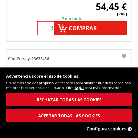
54,45 €
(PVP)
En stock
COMPRAR
Cód. Fersay: 23638436
Advertencia sobre el uso de Cookies:
Utilizamos cookies propias y de terceros para analizar nuestros servicios y
mejorar la experiencia del usuario. Clica
AQUÍ
para más información.
RECHAZAR TODAS LAS COOKIES
ACEPTAR TODAS LAS COOKIES
Kit tiras led 2 unidades Vestel 23638436 LED 2
Configurar cookies
BAR.32"DLED VNB CEM3 M5.5_YEDPA