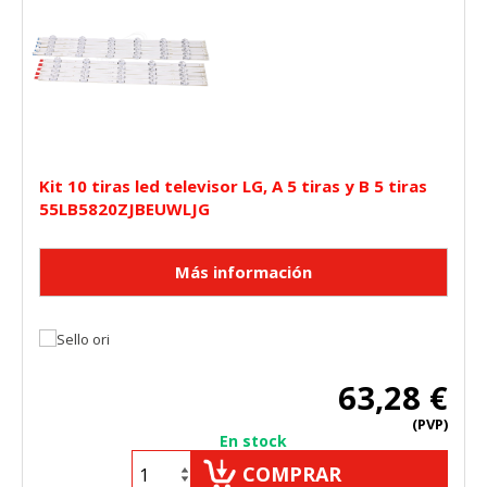
"Configuración de cookies" al pie de la página. También puedes
consultar nuestra
política de cookies
Kit 10 tiras led televisor LG, A 5 tiras y B 5 tiras
55LB5820ZJBEUWLJG
63,28 €
(PVP)
En stock
COMPRAR