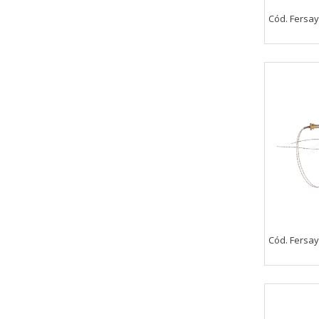
Cód. Fersa
CONFIGURACIÓN DE COO
Cookies necesarias
Estas cookies son necesarias pa
navegador para bloquear o alert
información de identificación pe
Cookies Utilizadas:
COOKIELEGALFERSAY, VSF904, PHP
Cód. Fersa
Cookies de rendimiento
Estas cookies nos permiten conta
ayudan a saber qué páginas son 
estas cookies es agregada y, po
Cookies Utilizadas: