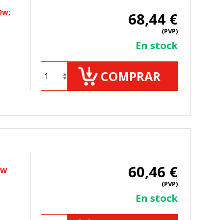
0w;
68,44 €
(PVP)
En stock
ueden ser utilizadas por esas
 almacenan directamente información
COMPRAR
60,46 €
0W
mbién puedes consultar nuestra
(PVP)
En stock