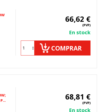
20W
66,62 €
(PVP)
En stock
COMPRAR
68,81 €
50W;
P...
(PVP)
En stock