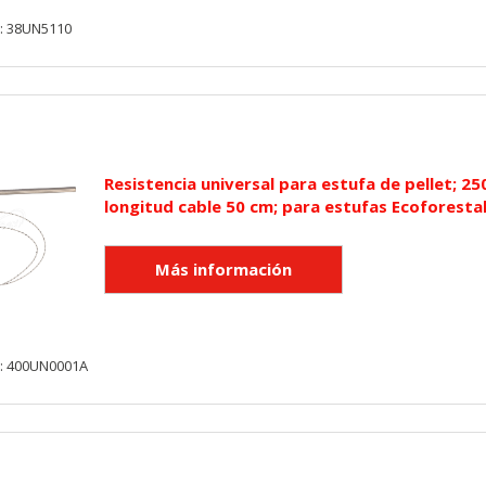
y: 38UN5110
KIES
HABILITAR 
Resistencia universal para estufa de pellet; 2
longitud cable 50 cm; para estufas Ecoforesta
ra que el sitio web funcione y no se pueden desactivar en nuestros 
ar sobre estas cookies, pero alguna áreas del sitio no funcionarán
rsonal.
SESSID, wp-settings-1, wp-settings-time-1, _evCo, _evCoLT
y: 400UN0001A
r las visitas y fuentes de tráfico para poder evaluar el rendimiento
las más o menos visitadas, y cómo los visitantes navegan por el si
r lo tanto, es anónima.