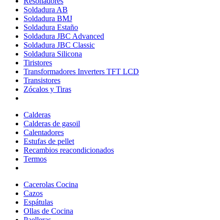
Resonadores
Soldadura AB
Soldadura BMJ
Soldadura Estaño
Soldadura JBC Advanced
Soldadura JBC Classic
Soldadura Silicona
Tiristores
Transformadores Inverters TFT LCD
Transistores
Zócalos y Tiras
Calderas
Calderas de gasoil
Calentadores
Estufas de pellet
Recambios reacondicionados
Termos
Cacerolas Cocina
Cazos
Espátulas
Ollas de Cocina
Paelleras