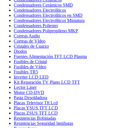
Condensadores Cerámicos SMD
Condensadores Electrolíticos
Condensadores Electrolíticos en SMD
Condensadores Electrolíticos Miniatura
Condensadores Poliester
Condensadores Polipropileno MKP
Correas Audio
Correas de Vídeo
Cristales de Cuarzo
Diodos
Fuentes Alimentación TFT LCD Plasma
Fusibles de Cristal
Fusibles de Vídeo
Fusibles TR5
Inverter LCD LED
Kit Reparación TV Plano LCD TFT
Lector Láser
Motor CD-DVD
Pasta Desoldadora
Placas Televisor Tft Lcd
Placas YSUS TFT LCD
Placas ZSUS TFT LCD
Resistencias Bobinadas
Resistencias Seguridad Ignifugas