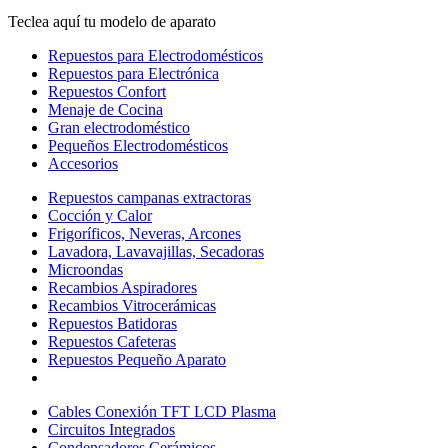
Teclea aquí tu modelo de aparato
Repuestos para Electrodomésticos
Repuestos para Electrónica
Repuestos Confort
Menaje de Cocina
Gran electrodoméstico
Pequeños Electrodomésticos
Accesorios
Repuestos campanas extractoras
Cocción y Calor
Frigoríficos, Neveras, Arcones
Lavadora, Lavavajillas, Secadoras
Microondas
Recambios Aspiradores
Recambios Vitrocerámicas
Repuestos Batidoras
Repuestos Cafeteras
Repuestos Pequeño Aparato
Cables Conexión TFT LCD Plasma
Circuitos Integrados
Condensadores Cerámicos