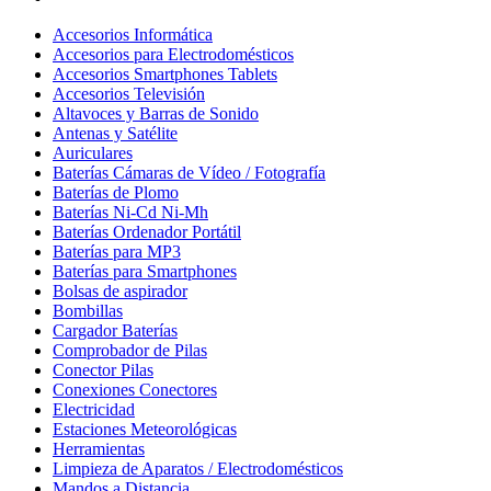
Accesorios Informática
Accesorios para Electrodomésticos
Accesorios Smartphones Tablets
Accesorios Televisión
Altavoces y Barras de Sonido
Antenas y Satélite
Auriculares
Baterías Cámaras de Vídeo / Fotografía
Baterías de Plomo
Baterías Ni-Cd Ni-Mh
Baterías Ordenador Portátil
Baterías para MP3
Baterías para Smartphones
Bolsas de aspirador
Bombillas
Cargador Baterías
Comprobador de Pilas
Conector Pilas
Conexiones Conectores
Electricidad
Estaciones Meteorológicas
Herramientas
Limpieza de Aparatos / Electrodomésticos
Mandos a Distancia