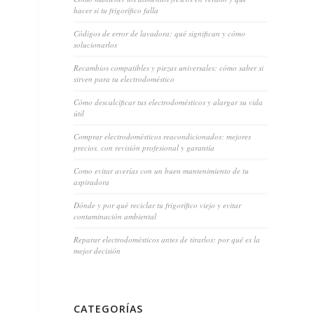
hacer si tu frigorífico falla
Códigos de error de lavadora: qué significan y cómo
solucionarlos
Recambios compatibles y piezas universales: cómo saber si
sirven para tu electrodoméstico
Cómo descalcificar tus electrodomésticos y alargar su vida
útil
Comprar electrodomésticos reacondicionados: mejores
precios, con revisión profesional y garantía
Como evitar averías con un buen mantenimiento de tu
aspiradora
Dónde y por qué reciclar tu frigorífico viejo y evitar
contaminación ambiental
Reparar electrodomésticos antes de tirarlos: por qué es la
mejor decisión
CATEGORÍAS