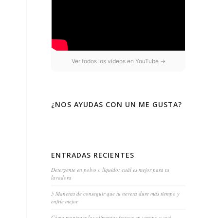
Ver todos los vídeos en YouTube →
¿NOS AYUDAS CON UN ME GUSTA?
ENTRADAS RECIENTES
Detergente en polvo o líquido: cuál es mejor para tu
lavadora
5 Maneras de conseguir que tu nevera dure más tiempo y
enfríe mejor
Cómo mantener los alimentos frescos en verano y qué