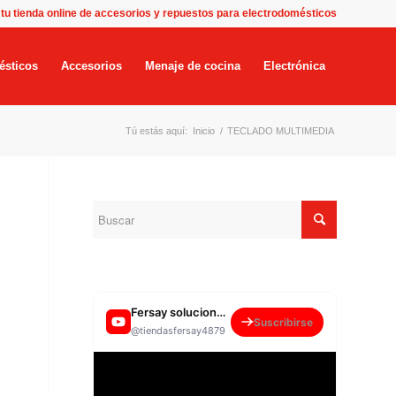
 tu tienda online de accesorios y repuestos para electrodomésticos
ésticos
Accesorios
Menaje de cocina
Electrónica
Tú estás aquí:
Inicio
/
TECLADO MULTIMEDIA
Fersay soluciones para el hogar
Suscribirse
@tiendasfersay4879