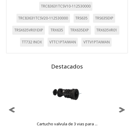
TRC83631TCSV10-112530000
TRC83631TCSV20-112530000
TRS635
TRS635EXP
TRSX635VR01EXP
TRX635
TRX635EXP
TRX635VR01
TT732 INOX
VTTC1PTAIWAN
VTTV1PTAIWAN
Destacados
..
Cartucho valvula de 3 vias para ...