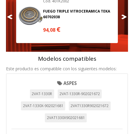
Cod. 40TK2002
 TEKA
FUEGO TRIPLE VITROCERAMICA TEKA
60702038
€
94,08
Modelos compatibles
Este producto es compatible con los siguientes modelos:
ASPES
2VAT-1330R
2VAT-1330R-902021672
2VAT-1330X-902021681
2VAT1330R902021672
CONFIGURACIÓN DE COOKIES
2VAT1330X902021681
HABILITAR TODO
RECHAZAR TODO