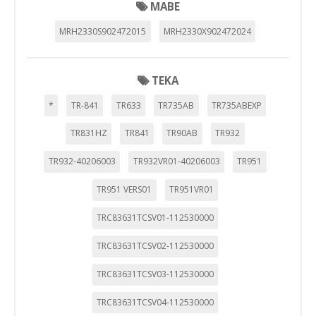
MABE
MRH2330S902472015
MRH2330X902472024
TEKA
*
TR-841
TR633
TR735AB
TR735ABEXP
TR831HZ
TR841
TR90AB
TR932
TR932-40206003
TR932VR01-40206003
TR951
TR951 VERS01
TR951VR01
TRC83631TCSV01-112530000
TRC83631TCSV02-112530000
TRC83631TCSV03-112530000
TRC83631TCSV04-112530000