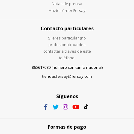
Notas de prensa
Hazte córner Fersay
Contacto particulares
Si eres particular (no
profesional) puedes
contactar a través de este
teléfono:
865617080 (número con tarifa nacional)
tiendasfersay@fersay.com
Síguenos
Formas de pago