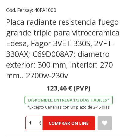
Cód. Fersay:
40FA1000
Placa radiante resistencia fuego
grande triple para vitroceramica
Edesa, Fagor 3VET-330S, 2VFT-
330AX; C69D008A7; diametro
exterior: 300 mm, interior: 270
mm.. 2700w-230v
123,46
€
(PVP)
DISPONIBLE. ENTREGA 1/3 DÍAS HÁBILES*
*Excepto Canarias con un plazo de 2-15 días
COMPRAR ON LINE