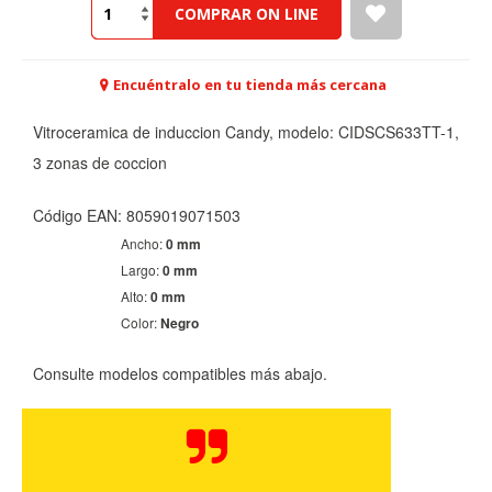
COMPRAR ON LINE
Encuéntralo en tu tienda más cercana
Vitroceramica de induccion Candy, modelo: CIDSCS633TT-1,
3 zonas de coccion
Código EAN: 8059019071503
CONFIGURACIÓN DE COOKIES
Ancho:
0 mm
Largo:
0 mm
HABILITAR TODO
RECHAZAR TODO
Alto:
0 mm
Color:
Negro
Consulte modelos compatibles más abajo.
Cookies necesarias
Estas cookies son necesarias para que el sitio web
funcione y no se pueden desactivar en nuestros sistemas.
Puede configurar su navegador para bloquear o alertar
sobre estas cookies, pero alguna áreas del sitio no
funcionarán. Estas cookies no almacenan ninguna