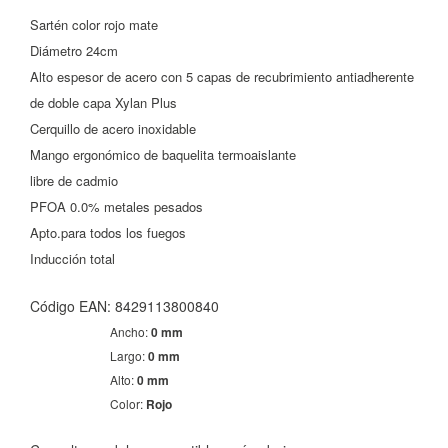
Sartén color rojo mate
CONFIGURACIÓN DE COOKIES
Diámetro 24cm
Alto espesor de acero con 5 capas de recubrimiento antiadherente
HABILITAR TODO
RECHAZAR TODO
de doble capa Xylan Plus
Cerquillo de acero inoxidable
Mango ergonómico de baquelita termoaislante
Cookies necesarias
libre de cadmio
Estas cookies son necesarias para que el sitio web
PFOA 0.0% metales pesados
funcione y no se pueden desactivar en nuestros sistemas.
Apto.para todos los fuegos
Puede configurar su navegador para bloquear o alertar
sobre estas cookies, pero alguna áreas del sitio no
Inducción total
funcionarán. Estas cookies no almacenan ninguna
información de identificación personal.
Código EAN: 8429113800840
Cookies Utilizadas:
Ancho:
0 mm
COOKIELEGALFERSAY, VSF904, PHPSESSID, wp-settings-1,
wp-settings-time-1, _evCo, _evCoLT
Largo:
0 mm
Alto:
0 mm
Color:
Rojo
Cookies de rendimiento
Estas cookies nos permiten contar las visitas y fuentes de
tráfico para poder evaluar el rendimiento de nuestro sitio y