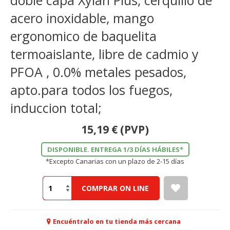
doble capa Xylan Plus, cerquillo de
acero inoxidable, mango
ergonomico de baquelita
termoaislante, libre de cadmio y
PFOA , 0.0% metales pesados,
apto.para todos los fuegos,
induccion total;
15,19
€
(PVP)
DISPONIBLE. ENTREGA 1/3 DÍAS HÁBILES*
*Excepto Canarias con un plazo de 2-15 días
COMPRAR ON LINE
Encuéntralo en tu tienda más cercana