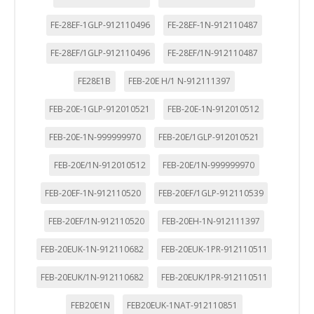
Estas cookies pueden ser establecidas a través de nuestro
sitio por nuestros socios publicitarios. Pueden ser
FE-28EF-1GLP-912110496
FE-28EF-1N-912110487
utilizadas por esas empresas para crear un perfil de sus
intereses y mostrarle anuncios relevantes en otros sitios.
No almacenan directamente información personal, sino
FE-28EF/1GLP-912110496
FE-28EF/1N-912110487
que se basan en la identificación única de su navegador y
dispositivo de Internet.
FE28E1B
FEB-20E H/1 N-912111397
Cookies Utilizadas:
_evAd, _evCoupon, _evSubscription, _evPromt
FEB-20E-1GLP-912010521
FEB-20E-1N-912010512
FEB-20E-1N-999999970
FEB-20E/1GLP-912010521
FEB-20E/1N-912010512
FEB-20E/1N-999999970
GUARDAR CONFIGURACIÓN
FEB-20EF-1N-912110520
FEB-20EF/1GLP-912110539
FEB-20EF/1N-912110520
FEB-20EH-1N-912111397
Puedes volver a configurar tus cookies desde la sección
"Configuración de cookies" al pie de la página. También puedes
consultar nuestra
política de cookies
FEB-20EUK-1N-912110682
FEB-20EUK-1PR-912110511
FEB-20EUK/1N-912110682
FEB-20EUK/1PR-912110511
FEB20E1N
FEB20EUK-1NAT-912110851