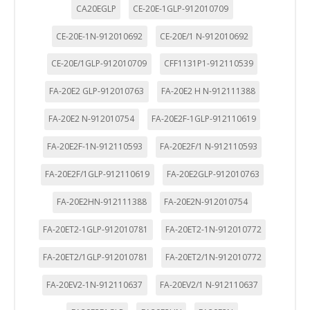
CA20EGLP
CE-20E-1GLP-912010709
CE-20E-1N-912010692
CE-20E/1 N-912010692
CE-20E/1GLP-912010709
CFF1131P1-912110539
FA-20E2 GLP-912010763
FA-20E2 H N-912111388
FA-20E2 N-912010754
FA-20E2F-1GLP-912110619
FA-20E2F-1N-912110593
FA-20E2F/1 N-912110593
FA-20E2F/1GLP-912110619
FA-20E2GLP-912010763
CONFIGURACIÓN DE COOKIES
FA-20E2HN-912111388
FA-20E2N-912010754
FA-20ET2-1GLP-912010781
FA-20ET2-1N-912010772
HABILITAR TODO
RECHAZAR TODO
FA-20ET2/1GLP-912010781
FA-20ET2/1N-912010772
FA-20EV2-1N-912110637
FA-20EV2/1 N-912110637
Cookies necesarias
Estas cookies son necesarias para que el sitio web