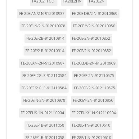
FA20E2F1GLP
FA20E2HN
FA20E2N
funcione y no se pueden desactivar en nuestros sistemas.
Puede configurar su navegador para bloquear o alertar
FE-20E AN/2 N-912010987
FE-20E DB/2 N-912010969
sobre estas cookies, pero alguna áreas del sitio no
funcionarán. Estas cookies no almacenan ninguna
FE-20E IN/2 N-912010978
FE-20E Y/2 N-912010950
información de identificación personal.
Cookies Utilizadas:
FE-20E-2B-912010914
FE-20E-2N-912010852
COOKIELEGALFERSAY, VSF904, PHPSESSID, wp-settings-1,
wp-settings-time-1, _evCo, _evCoLT
FE-20E/2 B-912010914
FE-20E/2 N-912010852
Cookies de rendimiento
FE-20EAN-2N-912010987
FE-20EDB-2N-912010969
Estas cookies nos permiten contar las visitas y fuentes de
tráfico para poder evaluar el rendimiento de nuestro sitio y
FE-20EF-2GLP-912110584
FE-20EF-2N-912110575
mejorarlo. Nos ayudan a saber qué páginas son las más o
menos visitadas, y cómo los visitantes navegan por el sitio.
FE-20EF/2 GLP-912110584
FE-20EF/2 N-912110575
Toda la información que recogen estas cookies es
agregada y, por lo tanto, es anónima.
FE-20EIN-2N-912010978
FE-20EY-2N-912010950
Cookies Utilizadas:
_utma,_utmb,_utmc,_utmz,_utmt,_utmz,_atuvc,_atuvs, _ga,
FE-27EUK-1N-912110904
FE-27EUK/1 N-912110904
_gid, _evPromtCookies
FE-28E-1B-912011058
FE-28E-1N-912010610
Cookies dirigidas
FE-28E/1 B-912011058
FE-28E/1 N-912010610