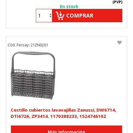
(PVP)
"Configuración de cookies" al pie de la página. También puedes
En stock
consultar nuestra
política de cookies
COMPRAR
Cód. Fersay: 21ZN0201
Cestillo cubiertos lavavajillas Zanussi, DW6714,
DTI6726, ZP3414. 1170388233, 1524746102