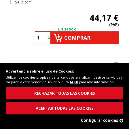
44,17 €
(PVP)
En stock
COMPRAR
Cód. Fersay: 13AG008
Advertencia sobre el uso de Cookies:
Utilizamos cookies propias y de terceros para analizar nuestros servicios y
mejorar la experiencia del usuario. Clica
AQUÍ
para más información.
RECHAZAR TODAS LAS COOKIES
ACEPTAR TODAS LAS COOKIES
Configurar cookies