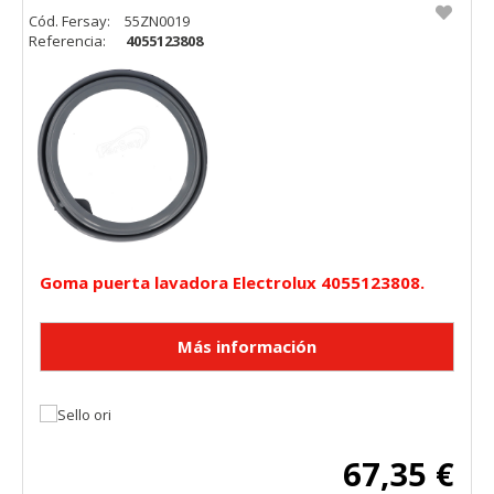
Cookies Utilizadas:
Cód. Fersay:
55ZN0019
Referencia:
4055123808
_utma,_utmb,_utmc,_utmz,_utmt,_utmz,_atuvc,_atuvs, _ga,
_gid, _evPromtCookies
Cookies dirigidas
Estas cookies pueden ser establecidas a través de nuestro
sitio por nuestros socios publicitarios. Pueden ser
utilizadas por esas empresas para crear un perfil de sus
intereses y mostrarle anuncios relevantes en otros sitios.
No almacenan directamente información personal, sino
que se basan en la identificación única de su navegador y
dispositivo de Internet.
Goma puerta lavadora Electrolux 4055123808.
Cookies Utilizadas:
_evAd, _evCoupon, _evSubscription, _evPromt
GUARDAR CONFIGURACIÓN
67,35 €
Puedes volver a configurar tus cookies desde la sección