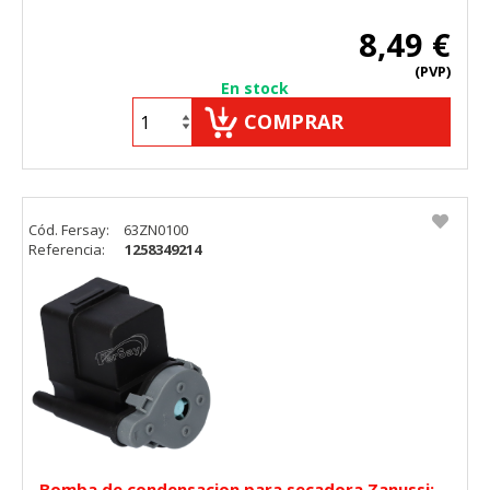
8,49 €
(PVP)
En stock
COMPRAR
Cód. Fersay:
63ZN0100
Referencia:
1258349214
Bomba de condensacion para secadora Zanussi;