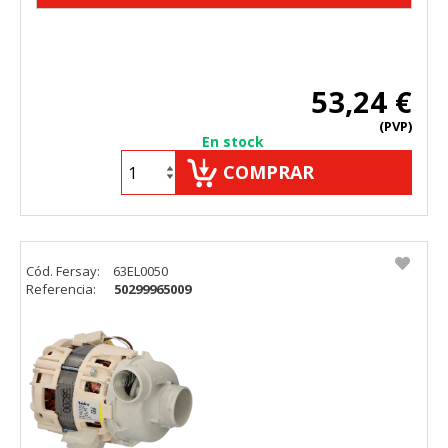
53,24 €
(PVP)
En stock
COMPRAR
Cód. Fersay:
63EL0050
Referencia:
50299965009