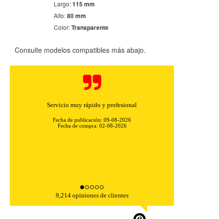
Largo:
115 mm
Alto:
80 mm
Color:
Transparente
Consulte modelos compatibles más abajo.
CONFIGURACIÓN DE COOKIES
Servicio muy rápido y profesional
Fecha de publicación: 09-08-2026
HABILITAR TODO
RECHAZAR TODO
Fecha de compra: 02-08-2026
Cookies necesarias
Estas cookies son necesarias para que el sitio web
funcione y no se pueden desactivar en nuestros sistemas.
Puede configurar su navegador para bloquear o alertar
9,214 opiniones de clientes
sobre estas cookies, pero alguna áreas del sitio no
funcionarán. Estas cookies no almacenan ninguna
información de identificación personal.