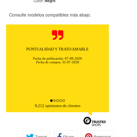
Color:
Negro
Consulte modelos compatibles más abajo.
PUNTUALIDAD Y TRATO AMABLE
Fecha de publicación: 07-08-2026
Fecha de compra: 31-07-2026
CONFIGURACIÓN DE COOKIES
HABILITAR TODO
RECHAZAR TODO
9,212 opiniones de clientes
Cookies necesarias
Estas cookies son necesarias para que el sitio web
funcione y no se pueden desactivar en nuestros sistemas.
Puede configurar su navegador para bloquear o alertar
sobre estas cookies, pero alguna áreas del sitio no
funcionarán. Estas cookies no almacenan ninguna
Tweet
Share
Pinterest