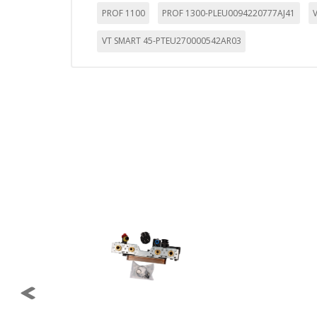
Cookies Utilizadas:
PROF 1100
PROF 1300-PLEU0094220777AJ41
_evAd, _evCoupon, _evSubscripti
VT SMART 45-PTEU270000542AR03
GUARDAR CONFIGURAC
Puedes volver a configurar tus cookie
política de cookies