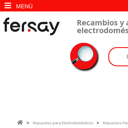
MENÚ
Recambios y 
electrodomés
Repuestos para Electrodomésticos
Repuestos Pe