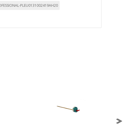
ROFESSIONAL-PLEU0131002419AH20
mbién puedes consultar nuestra