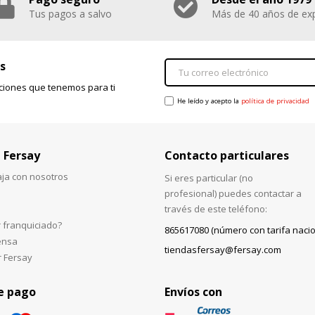
Tus pagos a salvo
Más de 40 años de exp
s
ciones que tenemos para ti
He leído y acepto la
política de privacidad
 Fersay
Contacto particulares
aja con nosotros
Si eres particular (no
profesional) puedes contactar a
través de este teléfono:
 franquiciado?
865617080 (número con tarifa nacio
ensa
tiendasfersay@fersay.com
r Fersay
e pago
Envíos con