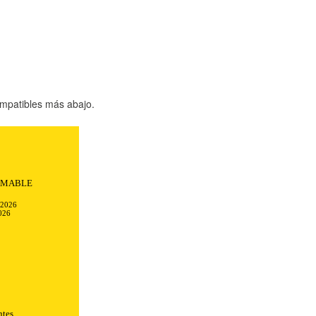
mpatibles más abajo.
AMABLE
-2026
026
TODO
RECHAZAR TODO
ntes