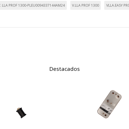
V. LLA PROF 1300-PLEU0094337144AM24
V.LLA PROF 1300
VLLA.EASY P
on, _evPromt
IÓN
s desde la sección "Configuración de cookies" al pie de la página. Ta
Destacados