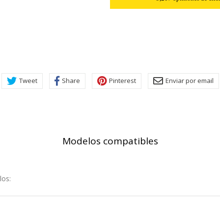
ra que el sitio web funcione y no se pueden desactivar en nuestros 
ar sobre estas cookies, pero alguna áreas del sitio no funcionarán
rsonal.
SESSID, wp-settings-1, wp-settings-time-1, _evCo, _evCoLT
Tweet
Share
Pinterest
Enviar por email
r las visitas y fuentes de tráfico para poder evaluar el rendimiento
las más o menos visitadas, y cómo los visitantes navegan por el si
r lo tanto, es anónima.
Modelos compatibles
utmz,_atuvc,_atuvs, _ga, _gid, _evPromtCookies
los:
cidas a través de nuestro sitio por nuestros socios publicitarios. P
e sus intereses y mostrarle anuncios relevantes en otros sitios. No
a identificación única de su navegador y dispositivo de Internet.