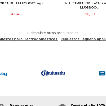
OR CALDERA MUR000042 Fagor
INTERCAMBIADOR PLACAS C
MU0886000 ...
43,84 €
199,36 €
O descubre otros productos en:
puestos para Electrodomésticos
Repuestos Pequeño Apar
Pago seguro
Desde el año 1979