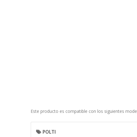
Cookies necesarias
Estas cookies son necesarias pa
navegador para bloquear o alert
información de identificación pe
Cookies Utilizadas:
COOKIELEGALFERSAY, VSF904, PHP
Cookies de rendimiento
Estas cookies nos permiten conta
ayudan a saber qué páginas son 
estas cookies es agregada y, po
Cookies Utilizadas:
_utma,_utmb,_utmc,_utmz,_utmt,_
Cookies dirigidas
Este producto es compatible con los siguientes mode
Estas cookies pueden ser estable
empresas para crear un perfil d
personal, sino que se basan en l
POLTI