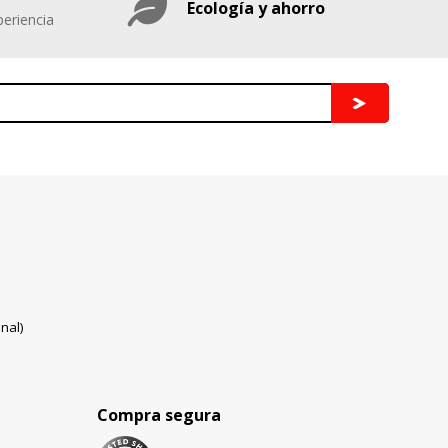
Ecología y ahorro
eriencia
nal)
Compra segura