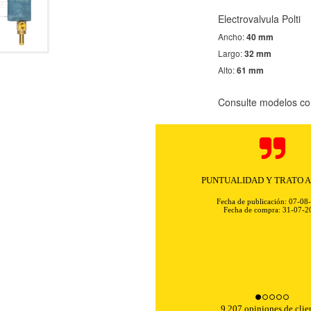
Electrovalvula Polti
Ancho:
40 mm
Largo:
32 mm
Alto:
61 mm
Consulte modelos co
PUNTUALIDAD Y TRATO 
Fecha de publicación: 07-08
Fecha de compra: 31-07-2
KIES
HABILITAR 
9,207 opiniones de clie