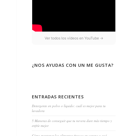
Ver todos los vídeos en YouTube →
¿NOS AYUDAS CON UN ME GUSTA?
ENTRADAS RECIENTES
Detergente en polvo o líquido: cuál es mejor para tu
lavadora
5 Maneras de conseguir que tu nevera dure más tiempo y
enfríe mejor
Cómo mantener los alimentos frescos en verano y qué