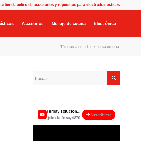
 tu tienda online de accesorios y repuestos para electrodomésticos
ésticos
Accesorios
Menaje de cocina
Electrónica
Tú estás aquí:
Inicio
/
nueva etiqueta
Fersay soluciones para el hogar
Suscribirse
@tiendasfersay4879