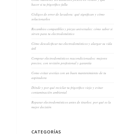
hacer si tu frigorífico falla
Códigos de error de lavadora: qué significan y cómo
solucionarlos
Recambios compatibles y piezas universales: cómo saber si
sirven para tu electrodoméstico
Cómo descalcificar tus electrodomésticos y alargar su vida
útil
Comprar electrodomésticos reacondicionados: mejores
precios, con revisión profesional y garantía
Como evitar averías con un buen mantenimiento de tu
aspiradora
Dónde y por qué reciclar tu frigorífico viejo y evitar
contaminación ambiental
Reparar electrodomésticos antes de tirarlos: por qué es la
mejor decisión
CATEGORÍAS