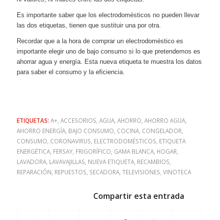
Es importante saber que los electrodomésticos no pueden llevar
las dos etiquetas, tienen que sustituir una por otra.
Recordar que a la hora de comprar un electrodoméstico es
importante elegir uno de bajo consumo si lo que pretendemos es
ahorrar agua y energía. Esta nueva etiqueta te muestra los datos
para saber el consumo y la eficiencia.
ETIQUETAS:
A+
,
ACCESORIOS
,
AGUA
,
AHORRO
,
AHORRO AGUA
,
AHORRO ENERGÍA
,
BAJO CONSUMO
,
COCINA
,
CONGELADOR
,
CONSUMO
,
CORONAVIRUS
,
ELECTRODOMÉSTICOS
,
ETIQUETA
ENERGÉTICA
,
FERSAY
,
FRIGORÍFICO
,
GAMA BLANCA
,
HOGAR
,
LAVADORA
,
LAVAVAJILLAS
,
NUEVA ETIQUETA
,
RECAMBIOS
,
REPARACIÓN
,
REPUESTOS
,
SECADORA
,
TELEVISIONES
,
VINOTECA
Compartir esta entrada