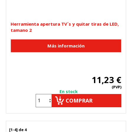
_utma,_utmb,_utmc,_utmz,_utmt,_utmz,_atuvc,_atuvs, _ga,
_gid, _evPromtCookies
Cookies dirigidas
Herramienta apertura TV´s y quitar tiras de LED,
tamano 2
Estas cookies pueden ser establecidas a través de nuestro
sitio por nuestros socios publicitarios. Pueden ser
utilizadas por esas empresas para crear un perfil de sus
intereses y mostrarle anuncios relevantes en otros sitios.
No almacenan directamente información personal, sino
que se basan en la identificación única de su navegador y
dispositivo de Internet.
Cookies Utilizadas:
_evAd, _evCoupon, _evSubscription, _evPromt
11,23 €
(PVP)
En stock
GUARDAR CONFIGURACIÓN
COMPRAR
Puedes volver a configurar tus cookies desde la sección
"Configuración de cookies" al pie de la página. También puedes
[1-4] de 4
consultar nuestra
política de cookies