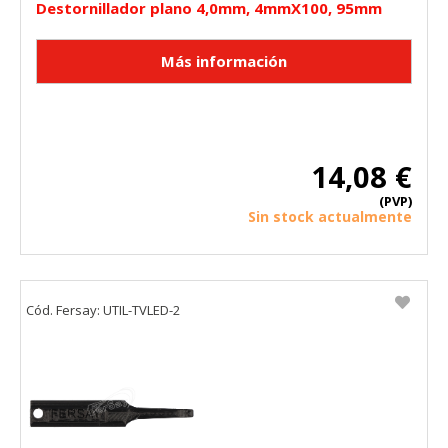
Destornillador plano 4,0mm, 4mmX100, 95mm
Cookies necesarias
Estas cookies son necesarias para que el sitio web
funcione y no se pueden desactivar en nuestros sistemas.
Puede configurar su navegador para bloquear o alertar
sobre estas cookies, pero alguna áreas del sitio no
14,08 €
funcionarán. Estas cookies no almacenan ninguna
información de identificación personal.
(PVP)
Cookies Utilizadas:
Sin stock actualmente
COOKIELEGALFERSAY, VSF904, PHPSESSID, wp-settings-1,
wp-settings-time-1, _evCo, _evCoLT
Cookies de rendimiento
Cód. Fersay: UTIL-TVLED-2
Estas cookies nos permiten contar las visitas y fuentes de
tráfico para poder evaluar el rendimiento de nuestro sitio y
mejorarlo. Nos ayudan a saber qué páginas son las más o
menos visitadas, y cómo los visitantes navegan por el sitio.
Toda la información que recogen estas cookies es
agregada y, por lo tanto, es anónima.
Cookies Utilizadas: