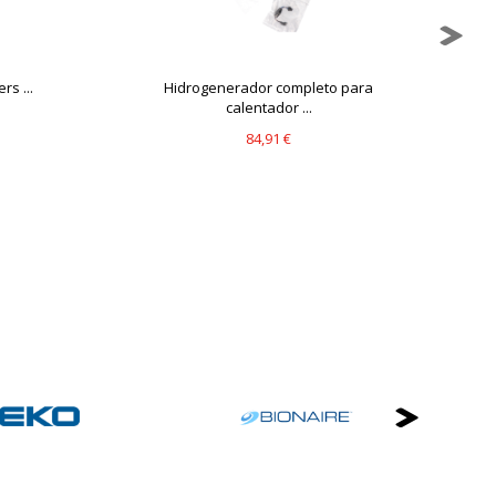
rs ...
Hidrogenerador completo para
T
calentador ...
84,91 €