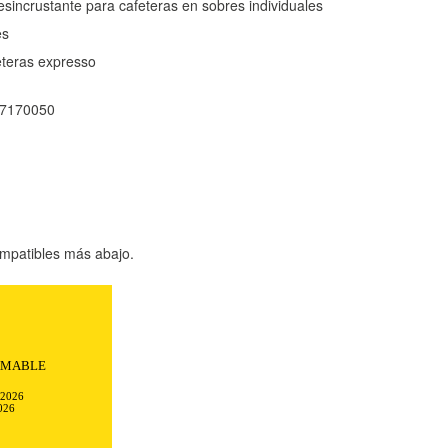
desincrustante para cafeteras en sobres individuales
es
eteras expresso
17170050
mpatibles más abajo.
Todo transcurrió
ciones.
TODO
RECHAZAR TODO
-2026
026