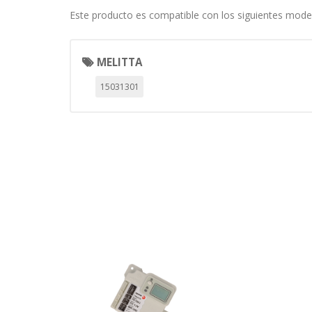
personal, sino que se basan en l
Este producto es compatible con los siguientes mode
Cookies Utilizadas:
_evAd, _evCoupon, _evSubscripti
MELITTA
15031301
GUARDAR CONFIGURAC
Puedes volver a configurar tus cookie
política de cookies