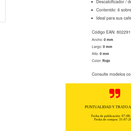
Descalcificador / 
Contenido: 6 sobr
Ideal para sus caf
Código EAN: 80229
Ancho:
0 mm
Largo:
0 mm
Alto:
0 mm
Color:
Rojo
Consulte modelos co
Rapidez y excelente comunicación. 
sin problemas ni complica
KIES
HABILITAR 
Fecha de publicación: 07-08
Fecha de compra: 31-07-2