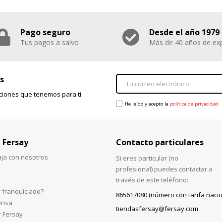
Pago seguro
Desde el año 1979
Tus pagos a salvo
Más de 40 años de exp
s
ciones que tenemos para ti
He leído y acepto la
política de privacidad
 Fersay
Contacto particulares
aja con nosotros
Si eres particular (no
profesional) puedes contactar a
través de este teléfono:
 franquiciado?
865617080 (número con tarifa nacio
ensa
tiendasfersay@fersay.com
r Fersay