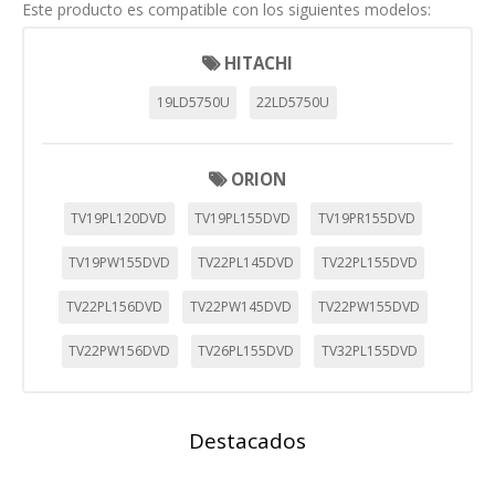
Este producto es compatible con los siguientes modelos:
Puedes volver a configurar tus cookies desde la sección
"Configuración de cookies" al pie de la página. También puedes
HITACHI
consultar nuestra
política de cookies
19LD5750U
22LD5750U
ORION
TV19PL120DVD
TV19PL155DVD
TV19PR155DVD
TV19PW155DVD
TV22PL145DVD
TV22PL155DVD
TV22PL156DVD
TV22PW145DVD
TV22PW155DVD
TV22PW156DVD
TV26PL155DVD
TV32PL155DVD
Destacados