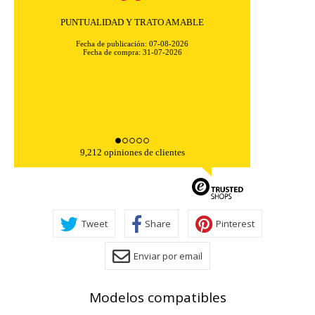
Toda la información que recogen estas cookies es
agregada y, por lo tanto, es anónima.
Rapidez y excelente comunicación. Todo transcurrió
Cookies Utilizadas:
sin problemas ni complicaciones.
_utma,_utmb,_utmc,_utmz,_utmt,_utmz,_atuvc,_atuvs, _ga,
Fecha de publicación: 07-08-2026
_gid, _evPromtCookies
Fecha de compra: 31-07-2026
Cookies dirigidas
Estas cookies pueden ser establecidas a través de nuestro
sitio por nuestros socios publicitarios. Pueden ser
utilizadas por esas empresas para crear un perfil de sus
intereses y mostrarle anuncios relevantes en otros sitios.
9,212 opiniones de clientes
No almacenan directamente información personal, sino
que se basan en la identificación única de su navegador y
dispositivo de Internet.
Cookies Utilizadas:
_evAd, _evCoupon, _evSubscription, _evPromt
Tweet
Share
Pinterest
Enviar por email
GUARDAR CONFIGURACIÓN
Modelos compatibles