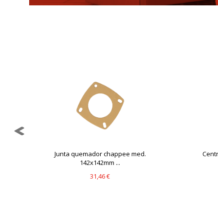
GUARDAR CONFIGURAC
Puedes volver a configurar tus cookie
política de cookies
Junta quemador chappee med.
Centr
142x142mm ...
31,46 €