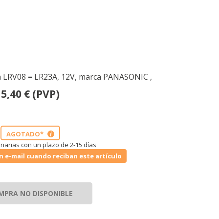
ina LRV08 = LR23A, 12V, marca PANASONIC ,
5,40
€
(PVP)
AGOTADO*
i
narias con un plazo de 2-15 días
n e-mail cuando reciban este artículo
MPRA NO DISPONIBLE