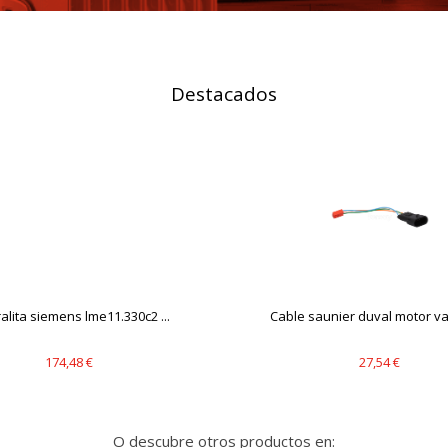
IÓN
Destacados
s desde la sección "Configuración de cookies" al pie de la página. Ta
alita siemens lme11.330c2 ...
Cable saunier duval motor valv
174,48 €
27,54 €
O descubre otros productos en: