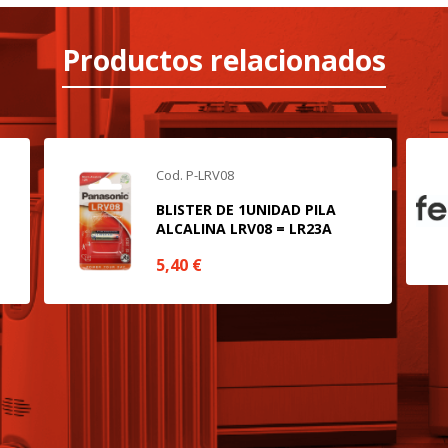
rsonal.
Productos relacionados
SESSID, wp-settings-1, wp-settings-time-1, _evCo, _evCoLT
r las visitas y fuentes de tráfico para poder evaluar el rendimiento
las más o menos visitadas, y cómo los visitantes navegan por el si
Cod. P-LRV08
r lo tanto, es anónima.
BLISTER DE 1UNIDAD PILA
ALCALINA LRV08 = LR23A
utmz,_atuvc,_atuvs, _ga, _gid, _evPromtCookies
5,40
€
cidas a través de nuestro sitio por nuestros socios publicitarios. P
e sus intereses y mostrarle anuncios relevantes en otros sitios. No
a identificación única de su navegador y dispositivo de Internet.
on, _evPromt