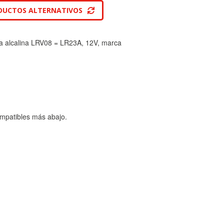
DUCTOS ALTERNATIVOS
ila alcalina LRV08 = LR23A, 12V, marca
mpatibles más abajo.
TODO
RECHAZAR TODO
sistemas. Puede configurar su
. Estas cookies no almacenan ninguna