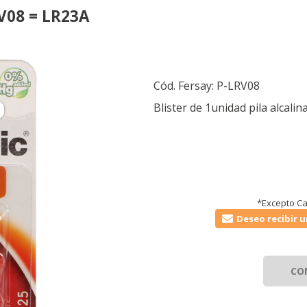
RV08 = LR23A
Cód. Fersay:
P-LRV08
Blister de 1unidad pila alcal
*Excepto Ca
Deseo recibir u
CO