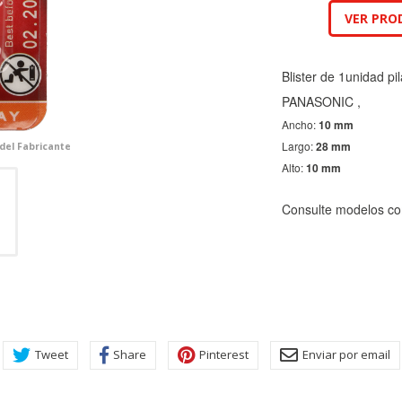
VER PRO
Blister de 1unidad p
PANASONIC ,
Ancho:
10 mm
Largo:
28 mm
 del Fabricante
Alto:
10 mm
Consulte modelos co
KIES
HABILITAR 
Tweet
Share
Pinterest
Enviar por email
ra que el sitio web funcione y no se pueden desactivar en nuestros 
ar sobre estas cookies, pero alguna áreas del sitio no funcionarán