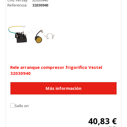
Cód. Fersay:
32030940
Referencia:
32030940
Rele arranque compresor frigorifico Vestel
32030940
40,83 €