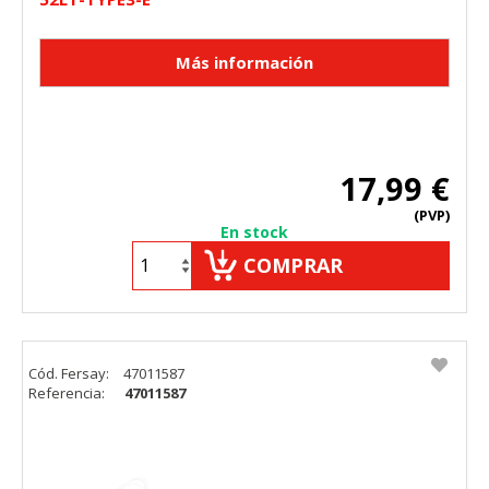
"Configuración de cookies" al pie de la página. También puedes
consultar nuestra
política de cookies
17,99 €
(PVP)
En stock
COMPRAR
Cód. Fersay:
47011587
Referencia:
47011587