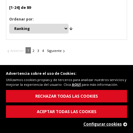
[1-24] de 89
Ordenar por:
1
Anterior
2
3
4
Siguiente
Advertencia sobre el uso de Cookies:
Utilizamos cookies propias y de terceros para analizar nuestros servicios y
mejorar la experiencia del usuario. Clica
AQUÍ
para más información.
RECHAZAR TODAS LAS COOKIES
ACEPTAR TODAS LAS COOKIES
Pago seguro
Tus pagos a salvo
Configurar cookies