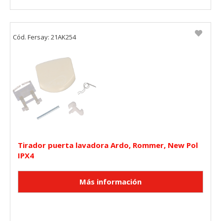
Cookies Utilizadas:
_utma,_utmb,_utmc,_utmz,_utmt,_utmz,_atuvc,_atuvs, _ga,
_gid, _evPromtCookies
Cód. Fersay: 21AK254
Cookies dirigidas
Estas cookies pueden ser establecidas a través de nuestro
sitio por nuestros socios publicitarios. Pueden ser
utilizadas por esas empresas para crear un perfil de sus
intereses y mostrarle anuncios relevantes en otros sitios.
No almacenan directamente información personal, sino
que se basan en la identificación única de su navegador y
dispositivo de Internet.
Cookies Utilizadas:
_evAd, _evCoupon, _evSubscription, _evPromt
Tirador puerta lavadora Ardo, Rommer, New Pol
IPX4
GUARDAR CONFIGURACIÓN
Puedes volver a configurar tus cookies desde la sección