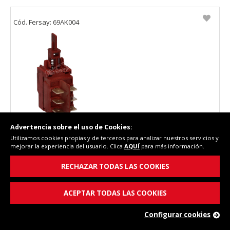
Cód. Fersay: 69AK004
Advertencia sobre el uso de Cookies:
Interruptor Ardo
Utilizamos cookies propias y de terceros para analizar nuestros servicios y
mejorar la experiencia del usuario. Clica
AQUÍ
para más información.
RECHAZAR TODAS LAS COOKIES
ACEPTAR TODAS LAS COOKIES
Configurar cookies
11,23 €