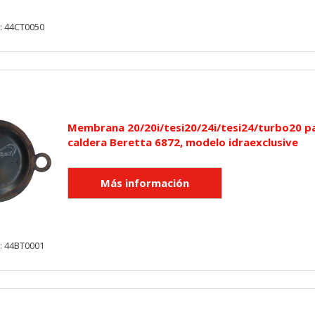
: 44CT0050
KIES
HABILITAR 
Membrana 20/20i/tesi20/24i/tesi24/turbo20 p
ra que el sitio web funcione y no se pueden desactivar en nuestros 
caldera Beretta 6872, modelo idraexclusive
ar sobre estas cookies, pero alguna áreas del sitio no funcionarán
rsonal.
SESSID, wp-settings-1, wp-settings-time-1, _evCo, _evCoLT
: 44BT0001
r las visitas y fuentes de tráfico para poder evaluar el rendimiento
las más o menos visitadas, y cómo los visitantes navegan por el si
r lo tanto, es anónima.