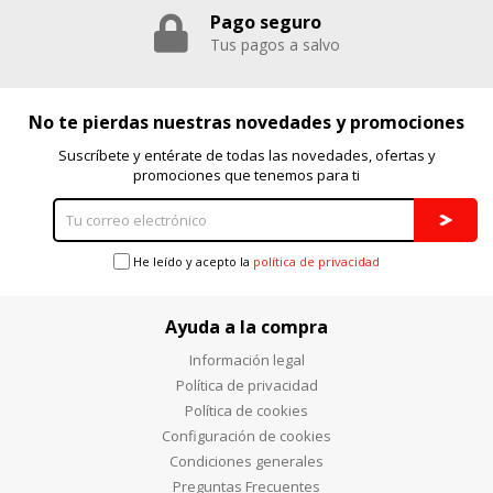
Pago seguro
Puedes volver a configurar tus cookies desde la sección
"Configuración de cookies" al pie de la página. También puedes
Tus pagos a salvo
consultar nuestra
política de cookies
No te pierdas nuestras novedades y promociones
Suscríbete y entérate de todas las novedades, ofertas y
promociones que tenemos para ti
He leído y acepto la
política de privacidad
Ayuda a la compra
Información legal
Política de privacidad
Política de cookies
Configuración de cookies
Condiciones generales
Preguntas Frecuentes