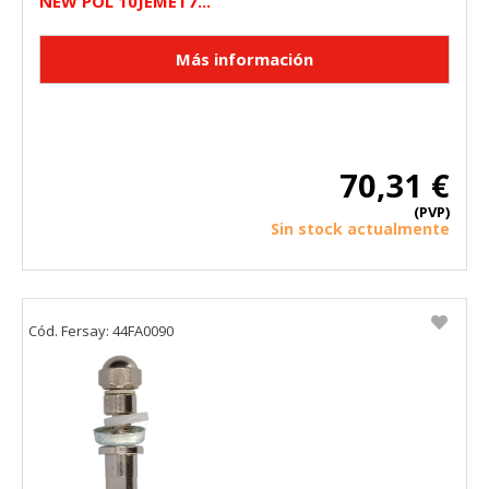
NEW POL 10JEMET7...
"Configuración de cookies" al pie de la página. También puedes
consultar nuestra
política de cookies
70,31 €
(PVP)
Sin stock actualmente
Cód. Fersay: 44FA0090