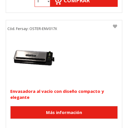
COMPRAR
HABILITAR TODO
RECHAZAR TODO
Cód. Fersay: OSTER-ENV017X
Cookies necesarias
Estas cookies son necesarias para que el sitio web
funcione y no se pueden desactivar en nuestros sistemas.
Puede configurar su navegador para bloquear o alertar
sobre estas cookies, pero alguna áreas del sitio no
funcionarán. Estas cookies no almacenan ninguna
información de identificación personal.
Cookies Utilizadas:
COOKIELEGALFERSAY, VSF904, PHPSESSID, wp-settings-1,
wp-settings-time-1, _evCo, _evCoLT
Envasadora al vacío con diseño compacto y
Cookies de rendimiento
elegante
Estas cookies nos permiten contar las visitas y fuentes de
tráfico para poder evaluar el rendimiento de nuestro sitio y
mejorarlo. Nos ayudan a saber qué páginas son las más o
menos visitadas, y cómo los visitantes navegan por el sitio.
Toda la información que recogen estas cookies es
agregada y, por lo tanto, es anónima.