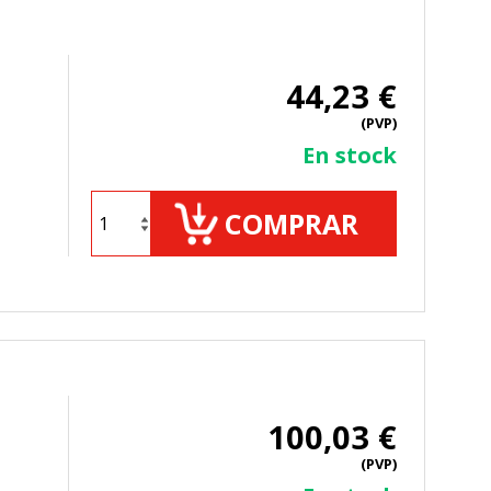
44,23 €
(PVP)
En stock
ueden ser utilizadas por esas
 almacenan directamente información
COMPRAR
100,03 €
mbién puedes consultar nuestra
(PVP)