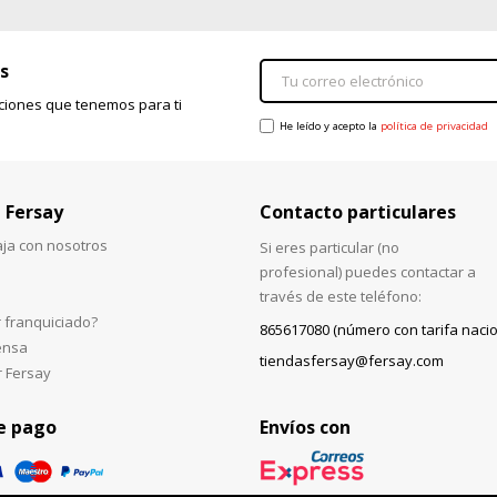
s
ciones que tenemos para ti
He leído y acepto la
política de privacidad
 Fersay
Contacto particulares
aja con nosotros
Si eres particular (no
profesional) puedes contactar a
través de este teléfono:
 franquiciado?
865617080 (número con tarifa nacio
ensa
tiendasfersay@fersay.com
r Fersay
e pago
Envíos con