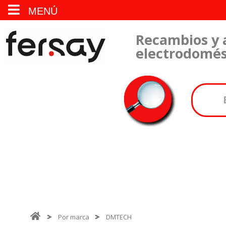
MENÚ
Recambios y 
electrodomés
Por marca
DMTECH