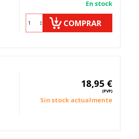
En stock
COMPRAR
TODO
RECHAZAR TODO
sistemas. Puede configurar su
18,95 €
. Estas cookies no almacenan ninguna
(PVP)
Sin stock actualmente
 de nuestro sitio y mejorarlo. Nos
tio. Toda la información que recogen