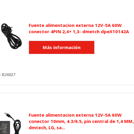
r lo tanto, es anónima.
utmz,_atuvc,_atuvs, _ga, _gid, _evPromtCookies
Fuente alimentacion externa 12V-5A 60W
conector 4PIN 2,4+ 1,3- dmetch dpeX10142A
cidas a través de nuestro sitio por nuestros socios publicitarios. P
e sus intereses y mostrarle anuncios relevantes en otros sitios. No
a identificación única de su navegador y dispositivo de Internet.
on, _evPromt
: IE26027
IÓN
Fuente alimentacion externa 12V-5A 60W
conector 10mm, 4.3/6.5, pin central de 1,4 MM,
s desde la sección "Configuración de cookies" al pie de la página. Ta
dmtech, LG, sa...