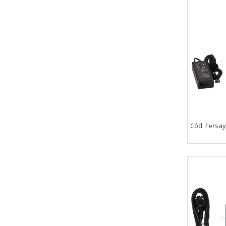
estas cookies es agregada y, po
Cookies Utilizadas:
_utma,_utmb,_utmc,_utmz,_utmt,_
Cookies dirigidas
Estas cookies pueden ser estable
empresas para crear un perfil d
personal, sino que se basan en l
Cookies Utilizadas:
_evAd, _evCoupon, _evSubscripti
Cód. Fersay
GUARDAR CONFIGURAC
Puedes volver a configurar tus cookie
política de cookies