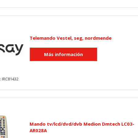
Telemando Vestel, seg, nordmende
: IRC81432
Mando tv/lcd/dvd/dvb Medion Dmtech LC03-
AR028A