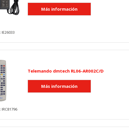
: IE26033
Telemando dmtech RL06-AR002C/D
: IRC81796