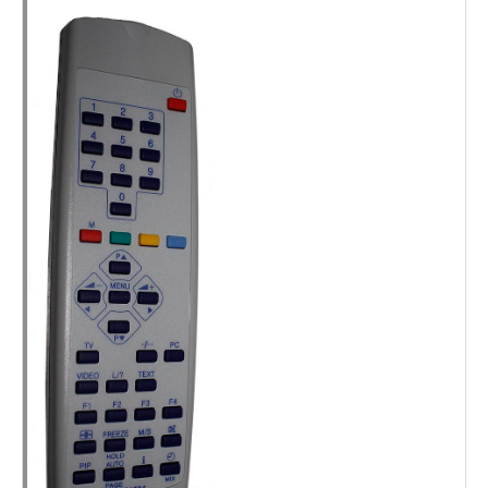
_utma,_utmb,_utmc,_utmz,_utmt,_utmz,_atuvc,_atuvs, _ga,
_gid, _evPromtCookies
Cookies dirigidas
Estas cookies pueden ser establecidas a través de nuestro
sitio por nuestros socios publicitarios. Pueden ser
utilizadas por esas empresas para crear un perfil de sus
intereses y mostrarle anuncios relevantes en otros sitios.
No almacenan directamente información personal, sino
que se basan en la identificación única de su navegador y
dispositivo de Internet.
Cookies Utilizadas:
_evAd, _evCoupon, _evSubscription, _evPromt
GUARDAR CONFIGURACIÓN
Puedes volver a configurar tus cookies desde la sección
"Configuración de cookies" al pie de la página. También puedes