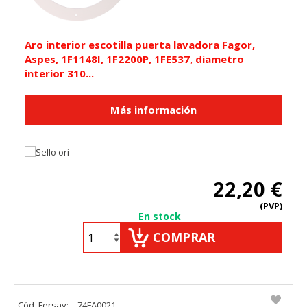
Aro interior escotilla puerta lavadora Fagor,
Aspes, 1F1148I, 1F2200P, 1FE537, diametro
interior 310...
22,20 €
(PVP)
En stock
COMPRAR
Cód. Fersay:
74FA0021