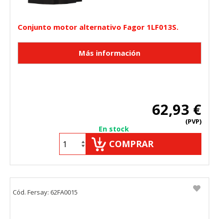
Cookies Utilizadas:
_utma,_utmb,_utmc,_utmz,_utmt,_utmz,_atuvc,_atuvs, _ga,
Conjunto motor alternativo Fagor 1LF013S.
_gid, _evPromtCookies
Cookies dirigidas
Estas cookies pueden ser establecidas a través de nuestro
sitio por nuestros socios publicitarios. Pueden ser
utilizadas por esas empresas para crear un perfil de sus
intereses y mostrarle anuncios relevantes en otros sitios.
No almacenan directamente información personal, sino
62,93 €
que se basan en la identificación única de su navegador y
dispositivo de Internet.
(PVP)
Cookies Utilizadas:
En stock
_evAd, _evCoupon, _evSubscription, _evPromt
COMPRAR
GUARDAR CONFIGURACIÓN
Cód. Fersay: 62FA0015
Puedes volver a configurar tus cookies desde la sección