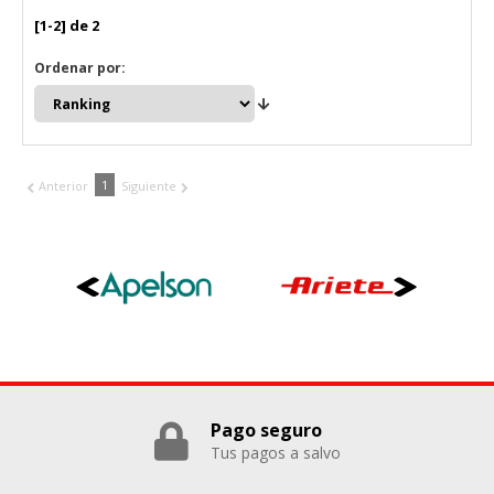
Cookies Utilizadas:
[1-2] de 2
_utma,_utmb,_utmc,_utmz,_utmt,_utmz,_atuvc,_atuvs, _ga,
_gid, _evPromtCookies
Ordenar por:
Cookies dirigidas
Estas cookies pueden ser establecidas a través de nuestro
sitio por nuestros socios publicitarios. Pueden ser
utilizadas por esas empresas para crear un perfil de sus
1
Anterior
Siguiente
intereses y mostrarle anuncios relevantes en otros sitios.
No almacenan directamente información personal, sino
que se basan en la identificación única de su navegador y
dispositivo de Internet.
Cookies Utilizadas:
_evAd, _evCoupon, _evSubscription, _evPromt
GUARDAR CONFIGURACIÓN
Pago seguro
Tus pagos a salvo
Puedes volver a configurar tus cookies desde la sección
"Configuración de cookies" al pie de la página. También puedes