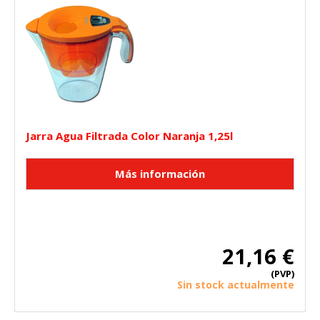
Jarra Agua Filtrada Color Naranja 1,25l
CONFIGURACIÓN DE COOKIES
HABILITAR TODO
RECHAZAR TODO
21,16 €
Cookies necesarias
(PVP)
Estas cookies son necesarias para que el sitio web
Sin stock actualmente
funcione y no se pueden desactivar en nuestros sistemas.
Puede configurar su navegador para bloquear o alertar
sobre estas cookies, pero alguna áreas del sitio no