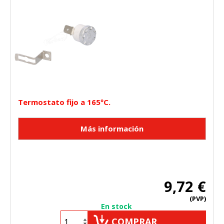
CONFIGURACIÓN DE COOKIES
HABILITAR TODO
RECHAZAR TODO
Termostato fijo a 165ºC.
Cookies necesarias
Estas cookies son necesarias para que el sitio web
funcione y no se pueden desactivar en nuestros sistemas.
Puede configurar su navegador para bloquear o alertar
sobre estas cookies, pero alguna áreas del sitio no
funcionarán. Estas cookies no almacenan ninguna
9,72 €
información de identificación personal.
(PVP)
Cookies Utilizadas:
En stock
COOKIELEGALFERSAY, VSF904, PHPSESSID, wp-settings-1,
COMPRAR
wp-settings-time-1, _evCo, _evCoLT