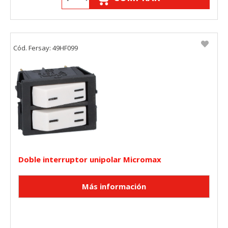
Cookies de rendimiento
Estas cookies nos permiten contar las visitas y fuentes de
tráfico para poder evaluar el rendimiento de nuestro sitio y
Cód. Fersay: 49HF099
mejorarlo. Nos ayudan a saber qué páginas son las más o
menos visitadas, y cómo los visitantes navegan por el sitio.
Toda la información que recogen estas cookies es
agregada y, por lo tanto, es anónima.
Cookies Utilizadas:
_utma,_utmb,_utmc,_utmz,_utmt,_utmz,_atuvc,_atuvs, _ga,
_gid, _evPromtCookies
Cookies dirigidas
Estas cookies pueden ser establecidas a través de nuestro
Doble interruptor unipolar Micromax
sitio por nuestros socios publicitarios. Pueden ser
utilizadas por esas empresas para crear un perfil de sus
intereses y mostrarle anuncios relevantes en otros sitios.
No almacenan directamente información personal, sino
que se basan en la identificación única de su navegador y
dispositivo de Internet.
Cookies Utilizadas:
_evAd, _evCoupon, _evSubscription, _evPromt