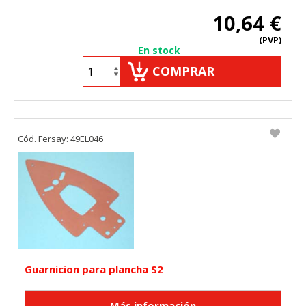
10,64 €
(PVP)
En stock
GUARDAR CONFIGURACIÓN
COMPRAR
Puedes volver a configurar tus cookies desde la sección
"Configuración de cookies" al pie de la página. También puedes
consultar nuestra
política de cookies
Cód. Fersay: 49EL046
Guarnicion para plancha S2