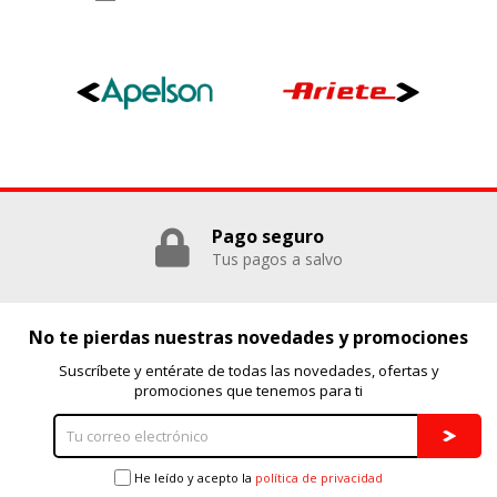
Cookies dirigidas
Estas cookies pueden ser establecidas a través de nuestro
sitio por nuestros socios publicitarios. Pueden ser
utilizadas por esas empresas para crear un perfil de sus
intereses y mostrarle anuncios relevantes en otros sitios.
No almacenan directamente información personal, sino
que se basan en la identificación única de su navegador y
dispositivo de Internet.
Cookies Utilizadas:
_evAd, _evCoupon, _evSubscription, _evPromt
Pago seguro
Tus pagos a salvo
GUARDAR CONFIGURACIÓN
No te pierdas nuestras novedades y promociones
Suscríbete y entérate de todas las novedades, ofertas y
Puedes volver a configurar tus cookies desde la sección
promociones que tenemos para ti
"Configuración de cookies" al pie de la página. También puedes
consultar nuestra
política de cookies
He leído y acepto la
política de privacidad