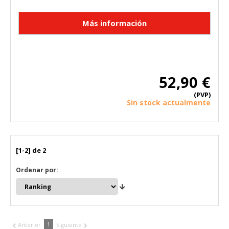
Cookies necesarias
Estas cookies son necesarias para que el sitio web
funcione y no se pueden desactivar en nuestros sistemas.
Puede configurar su navegador para bloquear o alertar
sobre estas cookies, pero alguna áreas del sitio no
funcionarán. Estas cookies no almacenan ninguna
información de identificación personal.
Cookies Utilizadas:
52,90 €
COOKIELEGALFERSAY, VSF904, PHPSESSID, wp-settings-1,
wp-settings-time-1, _evCo, _evCoLT
(PVP)
Sin stock actualmente
Cookies de rendimiento
Estas cookies nos permiten contar las visitas y fuentes de
tráfico para poder evaluar el rendimiento de nuestro sitio y
mejorarlo. Nos ayudan a saber qué páginas son las más o
[1-2] de 2
menos visitadas, y cómo los visitantes navegan por el sitio.
Toda la información que recogen estas cookies es
Ordenar por:
agregada y, por lo tanto, es anónima.
Cookies Utilizadas:
_utma,_utmb,_utmc,_utmz,_utmt,_utmz,_atuvc,_atuvs, _ga,
_gid, _evPromtCookies
1
Anterior
Siguiente