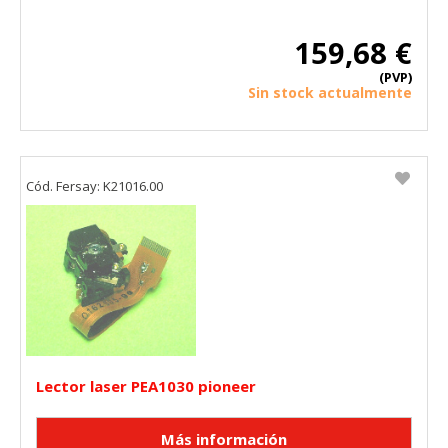
159,68 €
(PVP)
Sin stock actualmente
CONFIGURACIÓN DE COOKIES
HABILITAR TODO
RECHAZAR TODO
Cód. Fersay: K21016.00
Cookies necesarias
Estas cookies son necesarias para que el sitio web
funcione y no se pueden desactivar en nuestros sistemas.
Puede configurar su navegador para bloquear o alertar
sobre estas cookies, pero alguna áreas del sitio no
funcionarán. Estas cookies no almacenan ninguna
información de identificación personal.
Cookies Utilizadas:
Lector laser PEA1030 pioneer
COOKIELEGALFERSAY, VSF904, PHPSESSID, wp-settings-1,
wp-settings-time-1, _evCo, _evCoLT