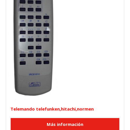
Telemando telefunken,hitachi,normen