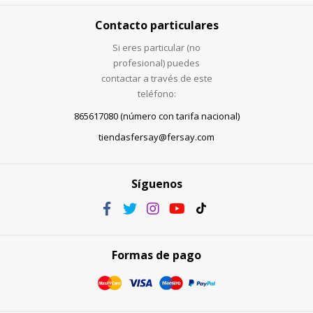
Contacto particulares
Si eres particular (no
profesional) puedes
contactar a través de este
teléfono:
865617080 (número con tarifa nacional)
tiendasfersay@fersay.com
Síguenos
Formas de pago