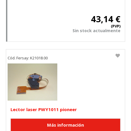
43,14 €
GUARDAR CONFIGURACIÓN
(PVP)
Sin stock actualmente
Puedes volver a configurar tus cookies desde la sección
"Configuración de cookies" al pie de la página. También puedes
consultar nuestra
política de cookies
Cód. Fersay: K21018.00
Lector laser PWY1011 pioneer