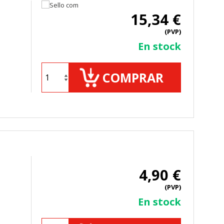
15,34 €
(PVP)
En stock
ueden ser utilizadas por esas
 almacenan directamente información
COMPRAR
4,90 €
mbién puedes consultar nuestra
(PVP)
En stock