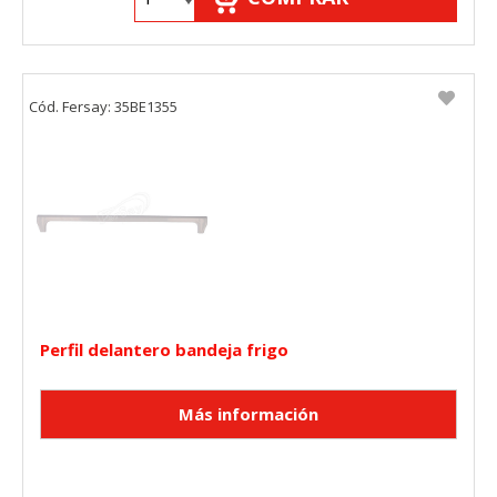
HABILITAR TODO
RECHAZAR TODO
Cód. Fersay: 35BE1355
Cookies necesarias
Estas cookies son necesarias para que el sitio web
funcione y no se pueden desactivar en nuestros sistemas.
Puede configurar su navegador para bloquear o alertar
sobre estas cookies, pero alguna áreas del sitio no
funcionarán. Estas cookies no almacenan ninguna
información de identificación personal.
Cookies Utilizadas:
COOKIELEGALFERSAY, VSF904, PHPSESSID, wp-settings-1,
wp-settings-time-1, _evCo, _evCoLT
Perfil delantero bandeja frigo
Cookies de rendimiento
Estas cookies nos permiten contar las visitas y fuentes de
tráfico para poder evaluar el rendimiento de nuestro sitio y
mejorarlo. Nos ayudan a saber qué páginas son las más o
menos visitadas, y cómo los visitantes navegan por el sitio.
Toda la información que recogen estas cookies es
agregada y, por lo tanto, es anónima.