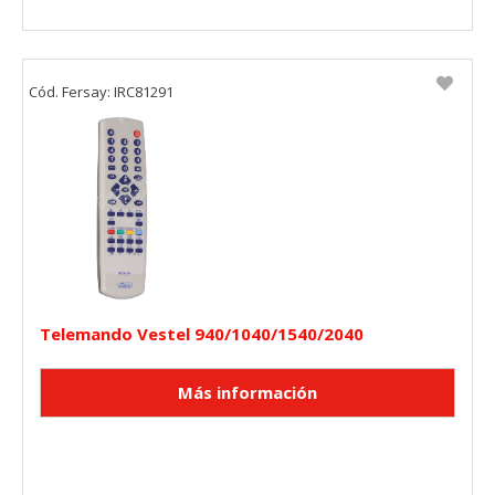
sobre estas cookies, pero alguna áreas del sitio no
funcionarán. Estas cookies no almacenan ninguna
información de identificación personal.
Cookies Utilizadas:
Cód. Fersay: IRC81291
COOKIELEGALFERSAY, VSF904, PHPSESSID, wp-settings-1,
wp-settings-time-1, _evCo, _evCoLT
Cookies de rendimiento
Estas cookies nos permiten contar las visitas y fuentes de
tráfico para poder evaluar el rendimiento de nuestro sitio y
mejorarlo. Nos ayudan a saber qué páginas son las más o
menos visitadas, y cómo los visitantes navegan por el sitio.
Toda la información que recogen estas cookies es
agregada y, por lo tanto, es anónima.
Cookies Utilizadas:
Telemando Vestel 940/1040/1540/2040
_utma,_utmb,_utmc,_utmz,_utmt,_utmz,_atuvc,_atuvs, _ga,
_gid, _evPromtCookies
Cookies dirigidas
Estas cookies pueden ser establecidas a través de nuestro
sitio por nuestros socios publicitarios. Pueden ser
utilizadas por esas empresas para crear un perfil de sus