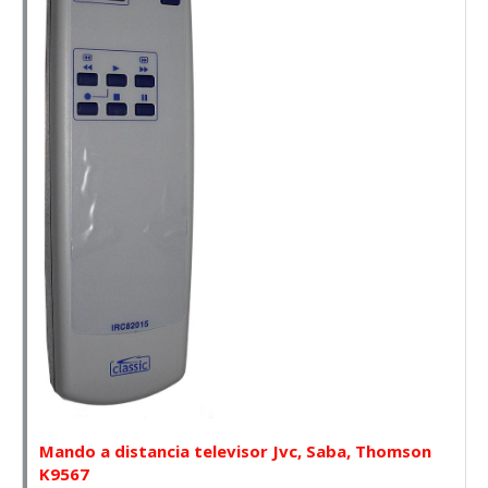
Mando a distancia televisor Jvc, Saba, Thomson
K9567