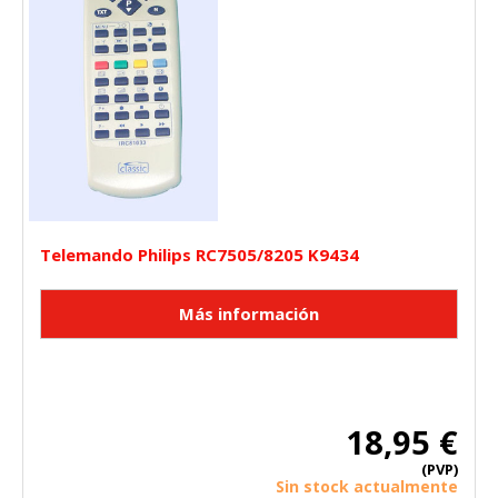
Telemando Philips RC7505/8205 K9434
CONFIGURACIÓN DE COOKIES
HABILITAR TODO
RECHAZAR TODO
Cookies necesarias
18,95 €
Estas cookies son necesarias para que el sitio web
funcione y no se pueden desactivar en nuestros sistemas.
(PVP)
Puede configurar su navegador para bloquear o alertar
Sin stock actualmente