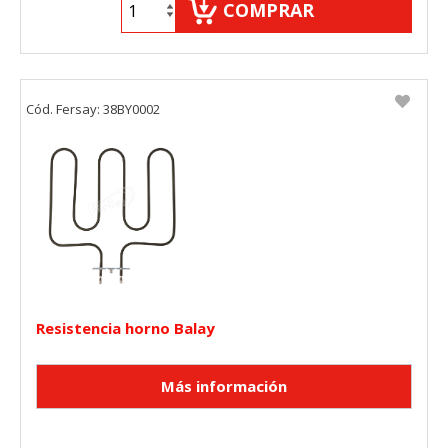
COMPRAR
Cookies Utilizadas:
_utma,_utmb,_utmc,_utmz,_utmt,_utmz,_atuvc,_atuvs, _ga,
_gid, _evPromtCookies
Cód. Fersay: 38BY0002
Cookies dirigidas
Estas cookies pueden ser establecidas a través de nuestro
sitio por nuestros socios publicitarios. Pueden ser
utilizadas por esas empresas para crear un perfil de sus
intereses y mostrarle anuncios relevantes en otros sitios.
No almacenan directamente información personal, sino
que se basan en la identificación única de su navegador y
dispositivo de Internet.
Cookies Utilizadas:
_evAd, _evCoupon, _evSubscription, _evPromt
Resistencia horno Balay
GUARDAR CONFIGURACIÓN
Puedes volver a configurar tus cookies desde la sección