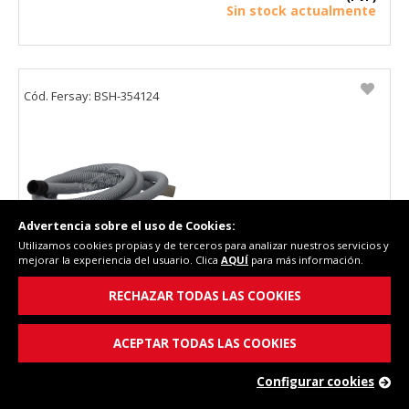
Sin stock actualmente
Cód. Fersay: BSH-354124
Advertencia sobre el uso de Cookies:
Utilizamos cookies propias y de terceros para analizar nuestros servicios y
mejorar la experiencia del usuario. Clica
AQUÍ
para más información.
Tubo desague Siemens WM54880EE-11 00354124
RECHAZAR TODAS LAS COOKIES
Longitud 235 cm
ACEPTAR TODAS LAS COOKIES
Configurar cookies