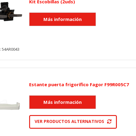
Kit Escobillas (2uds)
utmz,_atuvc,_atuvs, _ga, _gid, _evPromtCookies
cidas a través de nuestro sitio por nuestros socios publicitarios. P
e sus intereses y mostrarle anuncios relevantes en otros sitios. No
a identificación única de su navegador y dispositivo de Internet.
: 54AR0043
on, _evPromt
Estante puerta frigorífico Fagor F99R005C7
IÓN
s desde la sección "Configuración de cookies" al pie de la página. Ta
VER PRODUCTOS ALTERNATIVOS