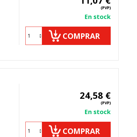
11,07 €
(PVP)
En stock
ueden ser utilizadas por esas
COMPRAR
 almacenan directamente información
24,58 €
(PVP)
En stock
mbién puedes consultar nuestra
COMPRAR