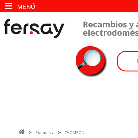
MENÚ
Recambios y 
electrodomés
Por marca
THOMSON