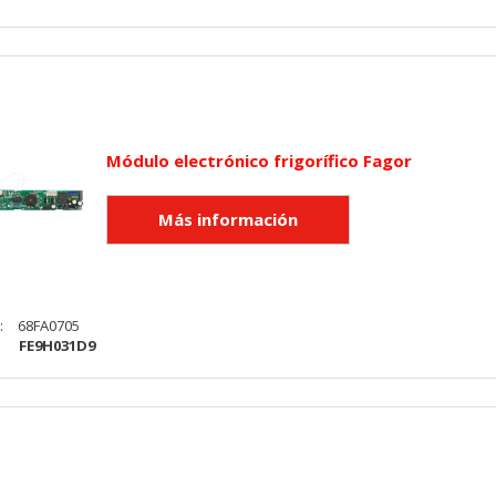
Módulo electrónico frigorífico Fagor
:
68FA0705
:
FE9H031D9