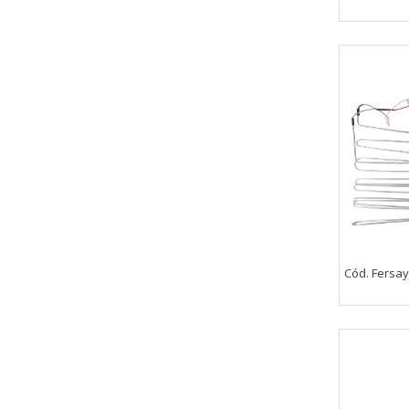
CONFIGURACIÓN DE COO
Cookies necesarias
Estas cookies son necesarias pa
navegador para bloquear o alert
información de identificación pe
Cookies Utilizadas:
COOKIELEGALFERSAY, VSF904, PHP
Cód. Fersay
Cookies de rendimiento
Estas cookies nos permiten conta
ayudan a saber qué páginas son 
estas cookies es agregada y, po
Cookies Utilizadas: