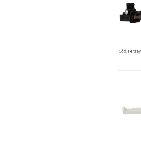
_utma,_utmb,_utmc,_utmz,_utmt,_
Cookies dirigidas
Estas cookies pueden ser estable
empresas para crear un perfil d
personal, sino que se basan en l
Cód. Fersay
Cookies Utilizadas:
_evAd, _evCoupon, _evSubscripti
GUARDAR CONFIGURAC
Puedes volver a configurar tus cookie
política de cookies