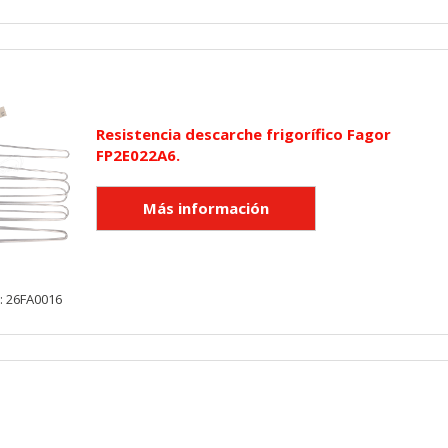
KIES
HABILITAR 
Resistencia descarche frigorífico Fagor
FP2E022A6.
ra que el sitio web funcione y no se pueden desactivar en nuestros 
ar sobre estas cookies, pero alguna áreas del sitio no funcionarán
rsonal.
SESSID, wp-settings-1, wp-settings-time-1, _evCo, _evCoLT
: 26FA0016
r las visitas y fuentes de tráfico para poder evaluar el rendimiento
las más o menos visitadas, y cómo los visitantes navegan por el si
r lo tanto, es anónima.