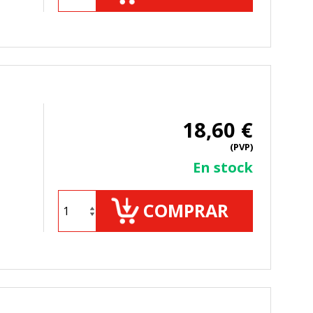
TODO
RECHAZAR TODO
18,60 €
sistemas. Puede configurar su
(PVP)
. Estas cookies no almacenan ninguna
En stock
COMPRAR
 de nuestro sitio y mejorarlo. Nos
tio. Toda la información que recogen