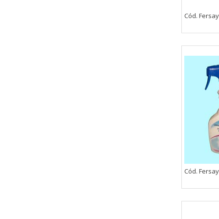
Cód. Fersay
CONFIGURACIÓN DE COO
Cookies necesarias
Estas cookies son necesarias pa
navegador para bloquear o alert
información de identificación pe
Cookies Utilizadas:
COOKIELEGALFERSAY, VSF904, PHP
Cookies de rendimiento
Cód. Fersa
Estas cookies nos permiten conta
ayudan a saber qué páginas son 
estas cookies es agregada y, po
Cookies Utilizadas: