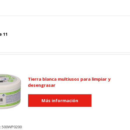
e 11
Tierra blanca multiusos para limpiar y
desengrasar
y: 500WP0200