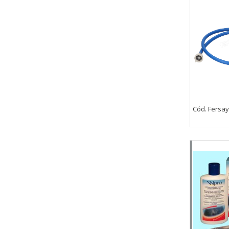
_utma,_utmb,_utmc,_utmz,_utmt,_
Cookies dirigidas
Estas cookies pueden ser estable
empresas para crear un perfil d
personal, sino que se basan en l
Cookies Utilizadas:
_evAd, _evCoupon, _evSubscripti
Cód. Fersa
GUARDAR CONFIGURAC
Puedes volver a configurar tus cookie
política de cookies