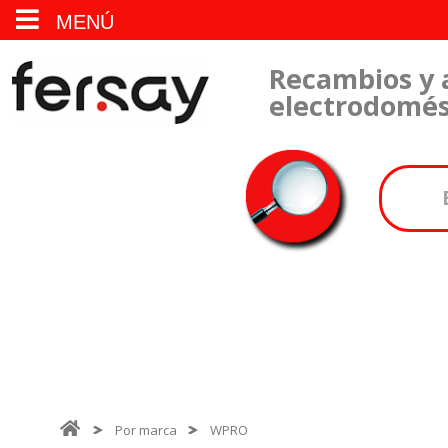
MENÚ
Recambios y 
electrodomés
Por marca
WPRO