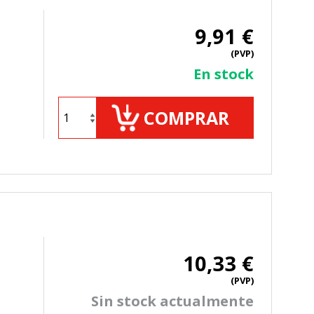
9,91 €
(PVP)
ueden ser utilizadas por esas
En stock
 almacenan directamente información
COMPRAR
10,33 €
mbién puedes consultar nuestra
(PVP)
Sin stock actualmente