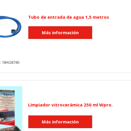
utmz,_atuvc,_atuvs, _ga, _gid, _evPromtCookies
Tubo de entrada de agua 1,5 metros
cidas a través de nuestro sitio por nuestros socios publicitarios. P
e sus intereses y mostrarle anuncios relevantes en otros sitios. No
a identificación única de su navegador y dispositivo de Internet.
on, _evPromt
y: 18AG8740
IÓN
Limpiador vitrocerámica 250 ml Wpro.
s desde la sección "Configuración de cookies" al pie de la página. Ta