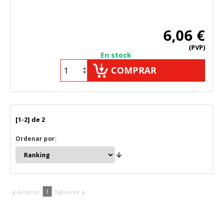
HABILITAR TODO
RECHAZAR TODO
6,06 €
(PVP)
En stock
Cookies necesarias
COMPRAR
Estas cookies son necesarias para que el sitio web
funcione y no se pueden desactivar en nuestros sistemas.
Puede configurar su navegador para bloquear o alertar
sobre estas cookies, pero alguna áreas del sitio no
funcionarán. Estas cookies no almacenan ninguna
información de identificación personal.
[1-2] de 2
Cookies Utilizadas:
Ordenar por:
COOKIELEGALFERSAY, VSF904, PHPSESSID, wp-settings-1,
wp-settings-time-1, _evCo, _evCoLT
Cookies de rendimiento
Estas cookies nos permiten contar las visitas y fuentes de
1
Anterior
Siguiente
tráfico para poder evaluar el rendimiento de nuestro sitio y
mejorarlo. Nos ayudan a saber qué páginas son las más o
menos visitadas, y cómo los visitantes navegan por el sitio.
Toda la información que recogen estas cookies es