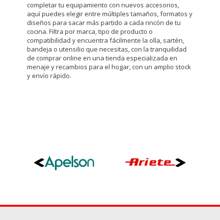
completar tu equipamiento con nuevos accesorios,
Puedes volver a configurar tus cookies desde la sección
aquí puedes elegir entre múltiples tamaños, formatos y
"Configuración de cookies" al pie de la página. También puedes
diseños para sacar más partido a cada rincón de tu
consultar nuestra
política de cookies
cocina. Filtra por marca, tipo de producto o
compatibilidad y encuentra fácilmente la olla, sartén,
bandeja o utensilio que necesitas, con la tranquilidad
de comprar online en una tienda especializada en
menaje y recambios para el hogar, con un amplio stock
y envío rápido.