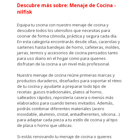
agregada y, por lo tanto, es anónima.
Descubre más sobre: Menaje de Cocina -
nilfisk
Cookies Utilizadas:
_utma,_utmb,_utmc,_utmz,_utmt,_utmz,_atuvc,_atuvs, _ga,
_gid, _evPromtCookies
Equipa tu cocina con nuestro menaje de cocina y
descubre todos los utensilios que necesitas para
cocinar de forma cómoda, práctica y segura cada día.
Cookies dirigidas
En esta categoría encontrarás desde ollas, cacerolas y
sartenes hasta bandejas de horno, cafeteras, moldes,
Estas cookies pueden ser establecidas a través de nuestro
jarras, termos y accesorios de cocina pensados tanto
sitio por nuestros socios publicitarios. Pueden ser
para uso diario en el hogar como para quienes
utilizadas por esas empresas para crear un perfil de sus
intereses y mostrarle anuncios relevantes en otros sitios.
disfrutan de la cocina a un nivel más profesional.
No almacenan directamente información personal, sino
que se basan en la identificación única de su navegador y
Nuestro menaje de cocina reúne primeras marcas y
dispositivo de Internet.
productos duraderos, diseñados para soportar el ritmo
de tu cocina y ayudarte a preparar todo tipo de
Cookies Utilizadas:
recetas: guisos tradicionales, platos al horno,
_evAd, _evCoupon, _evSubscription, _evPromt
salteados rápidos, repostería casera o menús más
elaborados para cuando tienes invitados. Además,
podrás combinar diferentes materiales (acero
inoxidable, aluminio, cristal, antiadherentes, silicona…)
para adaptar cada pieza a tu estilo de cocina y al tipo
GUARDAR CONFIGURACIÓN
de placa o horno que utilizas.
Si estás
renovando tu menaje de cocina
o quieres