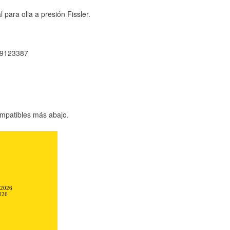
 para olla a presión Fissler.
09123387
mpatibles más abajo.
-2026
026