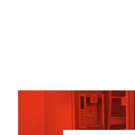
CONFIGURACIÓN DE COO
Cookies necesarias
Estas cookies son necesarias pa
navegador para bloquear o alert
información de identificación pe
Cookies Utilizadas:
COOKIELEGALFERSAY, VSF904, PHP
Cookies de rendimiento
Estas cookies nos permiten conta
ayudan a saber qué páginas son 