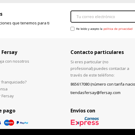
s
ciones que tenemos para ti
He leído y acepto la
política de privacidad
 Fersay
Contacto particulares
aja con nosotros
Si eres particular (no
profesional) puedes contactar a
través de este teléfono:
 franquiciado?
865617080 (número con tarifa nacio
ensa
tiendasfersay@fersay.com
r Fersay
e pago
Envíos con