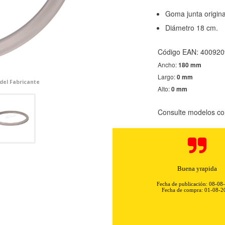
Goma junta original
Diámetro 18 cm.
Código EAN: 40092
Ancho:
180 mm
Largo:
0 mm
 del Fabricante
Alto:
0 mm
Consulte modelos co
Buena yrapida
Fecha de publicación: 08-08
Fecha de compra: 01-08-2