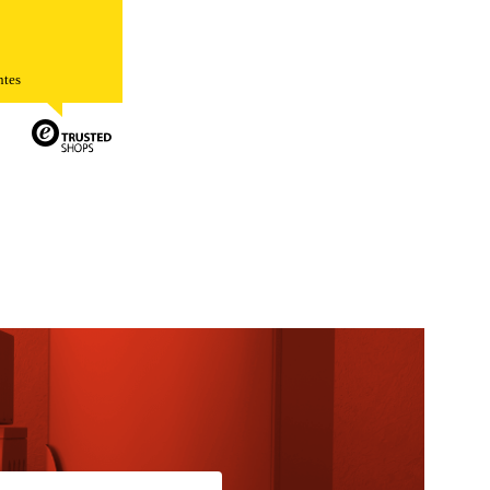
ntes
TODO
RECHAZAR TODO
sistemas. Puede configurar su
. Estas cookies no almacenan ninguna
 de nuestro sitio y mejorarlo. Nos
tio. Toda la información que recogen