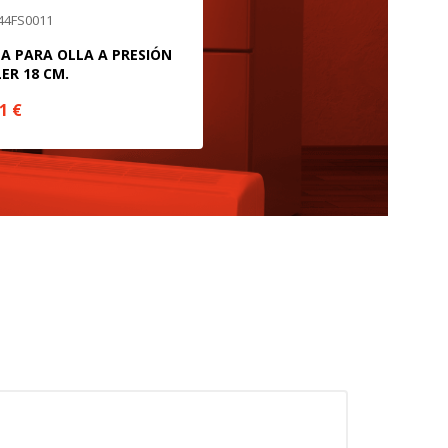
 44FS0011
A PARA OLLA A PRESIÓN
LER 18 CM.
41
€
ueden ser utilizadas por esas
 almacenan directamente información
mbién puedes consultar nuestra