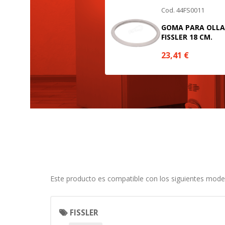
estas cookies es agregada y, po
Cod. 44FS0011
Cookies Utilizadas:
GOMA PARA OLLA
_utma,_utmb,_utmc,_utmz,_utmt,_
FISSLER 18 CM.
23,41
€
Cookies dirigidas
Estas cookies pueden ser estable
empresas para crear un perfil d
personal, sino que se basan en l
Cookies Utilizadas:
_evAd, _evCoupon, _evSubscripti
GUARDAR CONFIGURAC
Este producto es compatible con los siguientes mode
Puedes volver a configurar tus cookie
FISSLER
política de cookies