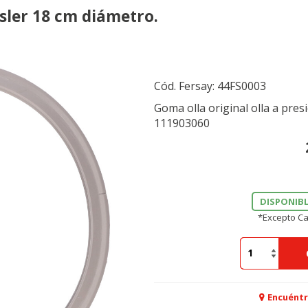
ssler 18 cm diámetro.
Cód. Fersay:
44FS0003
Goma olla original olla a pres
111903060
DISPONIBL
*Excepto Ca
Encuéntr