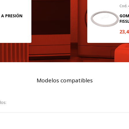
r lo tanto, es anónima.
Cod.
 A PRESIÓN
GOM
utmz,_atuvc,_atuvs, _ga, _gid, _evPromtCookies
FISS
23,
cidas a través de nuestro sitio por nuestros socios publicitarios. P
e sus intereses y mostrarle anuncios relevantes en otros sitios. No
a identificación única de su navegador y dispositivo de Internet.
on, _evPromt
Modelos compatibles
IÓN
los:
s desde la sección "Configuración de cookies" al pie de la página. Ta