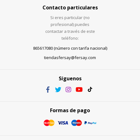
Contacto particulares
Si eres particular (no
profesional) puedes
contactar a través de este
teléfono:
865617080 (número con tarifa nacional)
tiendasfersay@fersay.com
Síguenos
Formas de pago