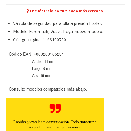
Encuéntralo en tu tienda más cercana
Válvula de seguridad para olla a presión Fissler.
Modelo Euromatik, Vitavit Royal nuevo modelo.
Código original 1163100750.
Código EAN: 4009209185231
Ancho:
11 mm
Largo:
0 mm
Alto:
19 mm
Consulte modelos compatibles más abajo.
CONFIGURACIÓN DE COOKIES
HABILITAR TODO
RECHAZAR TODO
Rapidez y excelente comunicación. Todo transcurrió
sin problemas ni complicaciones.