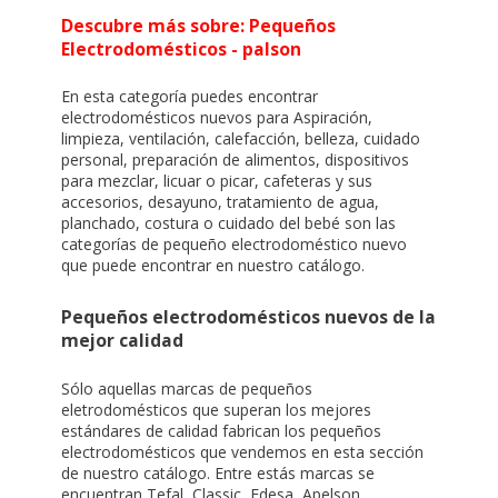
Descubre más sobre: Pequeños
Electrodomésticos - palson
Cookies necesarias
En esta categoría puedes encontrar
Estas cookies son necesarias para que el sitio web
electrodomésticos nuevos para Aspiración,
funcione y no se pueden desactivar en nuestros sistemas.
limpieza, ventilación, calefacción, belleza, cuidado
Puede configurar su navegador para bloquear o alertar
personal, preparación de alimentos, dispositivos
sobre estas cookies, pero alguna áreas del sitio no
para mezclar, licuar o picar, cafeteras y sus
funcionarán. Estas cookies no almacenan ninguna
accesorios, desayuno, tratamiento de agua,
información de identificación personal.
planchado, costura o cuidado del bebé son las
Cookies Utilizadas:
categorías de pequeño electrodoméstico nuevo
COOKIELEGALFERSAY, VSF904, PHPSESSID, wp-settings-1,
que puede encontrar en
nuestro catálogo
.
wp-settings-time-1, _evCo, _evCoLT
Pequeños electrodomésticos nuevos de la
mejor calidad
Cookies de rendimiento
Estas cookies nos permiten contar las visitas y fuentes de
tráfico para poder evaluar el rendimiento de nuestro sitio y
Sólo aquellas
marcas
de pequeños
mejorarlo. Nos ayudan a saber qué páginas son las más o
eletrodomésticos que superan los mejores
menos visitadas, y cómo los visitantes navegan por el sitio.
estándares de calidad fabrican los pequeños
Toda la información que recogen estas cookies es
electrodomésticos que vendemos en esta sección
agregada y, por lo tanto, es anónima.
de nuestro catálogo. Entre estás marcas se
Cookies Utilizadas:
encuentran Tefal, Classic, Edesa, Apelson,