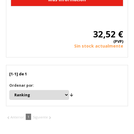
32,52 €
(PVP)
Sin stock actualmente
[1-1] de 1
Ordenar por:
1
CONFIGURACIÓN DE COOKIES
Anterior
Siguiente
HABILITAR TODO
RECHAZAR TODO