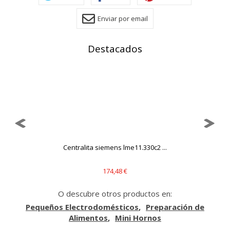
GUARDAR CONFIGURACIÓN
Enviar por email
Destacados
Puedes volver a configurar tus cookies desde la sección
"Configuración de cookies" al pie de la página. También puedes
consultar nuestra
política de cookies
6
Centralita siemens lme11.330c2 ...
174,48 €
O descubre otros productos en:
Pequeños Electrodomésticos
Preparación de
Alimentos
Mini Hornos