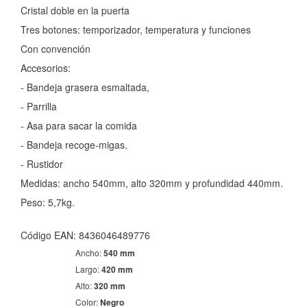
Cristal doble en la puerta
Tres botones: temporizador, temperatura y funciones
Con convención
CONFIGURACIÓN DE COOKIES
Accesorios:
- Bandeja grasera esmaltada,
HABILITAR TODO
RECHAZAR TODO
- Parrilla
- Asa para sacar la comida
Cookies necesarias
- Bandeja recoge-migas.
Estas cookies son necesarias para que el sitio web
- Rustidor
funcione y no se pueden desactivar en nuestros sistemas.
Puede configurar su navegador para bloquear o alertar
Medidas: ancho 540mm, alto 320mm y profundidad 440mm.
sobre estas cookies, pero alguna áreas del sitio no
Peso: 5,7kg.
funcionarán. Estas cookies no almacenan ninguna
información de identificación personal.
Código EAN: 8436046489776
Cookies Utilizadas:
COOKIELEGALFERSAY, VSF904, PHPSESSID, wp-settings-1,
Ancho:
540 mm
wp-settings-time-1, _evCo, _evCoLT
Largo:
420 mm
Alto:
320 mm
Cookies de rendimiento
Color:
Negro