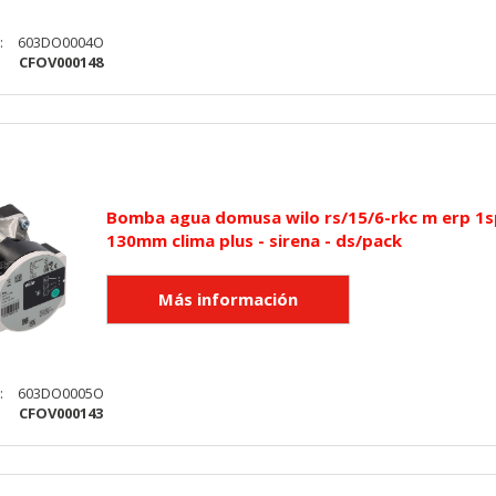
on, _evPromt
:
603DO0004O
:
CFOV000148
IÓN
s desde la sección "Configuración de cookies" al pie de la página. Ta
Bomba agua domusa wilo rs/15/6-rkc m erp 1s
130mm clima plus - sirena - ds/pack
:
603DO0005O
:
CFOV000143