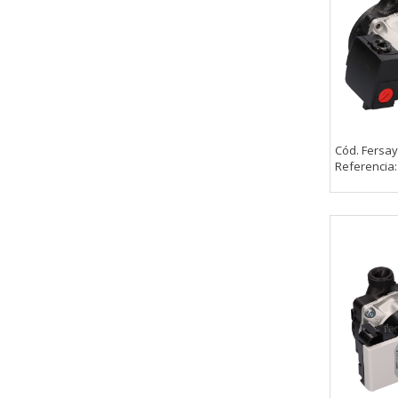
Estas cookies son necesarias pa
navegador para bloquear o alert
información de identificación pe
Cookies Utilizadas:
COOKIELEGALFERSAY, VSF904, PHP
Cookies de rendimiento
Cód. Fersay
Referencia
Estas cookies nos permiten conta
ayudan a saber qué páginas son 
estas cookies es agregada y, po
Cookies Utilizadas:
_utma,_utmb,_utmc,_utmz,_utmt,_
Cookies dirigidas
Estas cookies pueden ser estable
empresas para crear un perfil d
personal, sino que se basan en l
Cookies Utilizadas: