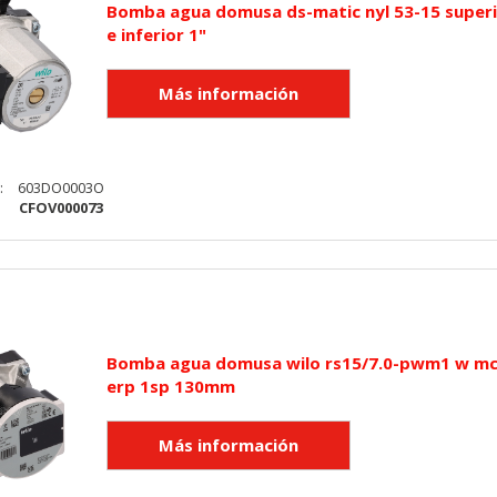
Bomba agua domusa ds-matic nyl 53-15 super
ra que el sitio web funcione y no se pueden desactivar en nuestros 
e inferior 1"
ar sobre estas cookies, pero alguna áreas del sitio no funcionarán
rsonal.
SESSID, wp-settings-1, wp-settings-time-1, _evCo, _evCoLT
:
603DO0003O
:
CFOV000073
r las visitas y fuentes de tráfico para poder evaluar el rendimiento
las más o menos visitadas, y cómo los visitantes navegan por el si
r lo tanto, es anónima.
utmz,_atuvc,_atuvs, _ga, _gid, _evPromtCookies
Bomba agua domusa wilo rs15/7.0-pwm1 w m
erp 1sp 130mm
cidas a través de nuestro sitio por nuestros socios publicitarios. P
e sus intereses y mostrarle anuncios relevantes en otros sitios. No
a identificación única de su navegador y dispositivo de Internet.