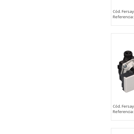
_evAd, _evCoupon, _evSubscripti
Cód. Fersay
Referencia
GUARDAR CONFIGURAC
Puedes volver a configurar tus cookie
política de cookies
Cód. Fersay
Referencia