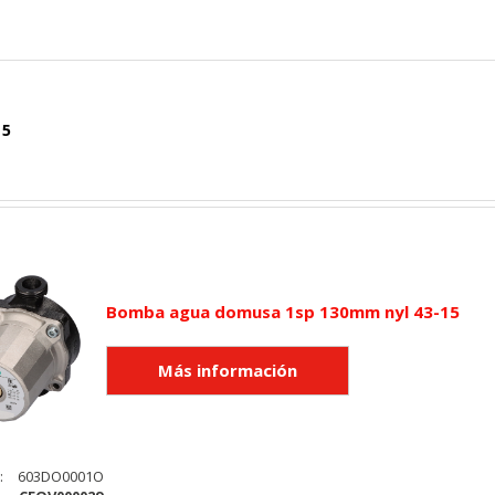
 5
Bomba agua domusa 1sp 130mm nyl 43-15
:
603DO0001O