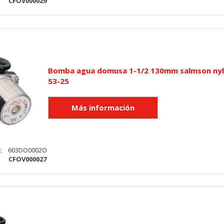
:
CFOV000029
Bomba agua domusa 1-1/2 130mm salmson nyl
53-25
:
603DO0002O
:
CFOV000027
KIES
HABILITAR 