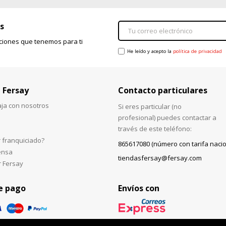
s
ciones que tenemos para ti
He leído y acepto la
política de privacidad
 Fersay
Contacto particulares
aja con nosotros
Si eres particular (no
profesional) puedes contactar a
través de este teléfono:
 franquiciado?
865617080 (número con tarifa nacio
ensa
tiendasfersay@fersay.com
r Fersay
e pago
Envíos con