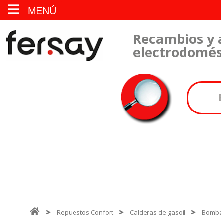
MENÚ
Recambios y 
electrodomés
Repuestos Confort
Calderas de gasoil
Bomba