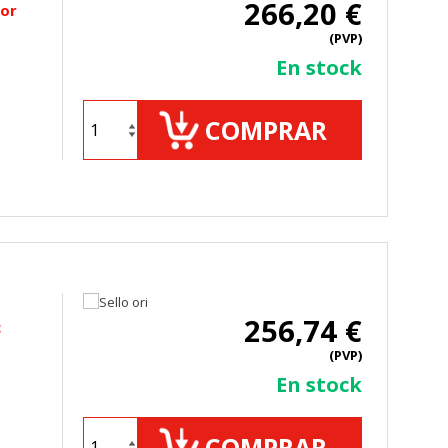
266,20 €
ior
sistemas. Puede configurar su
. Estas cookies no almacenan ninguna
(PVP)
En stock
COMPRAR
 de nuestro sitio y mejorarlo. Nos
tio. Toda la información que recogen
256,74 €
c
(PVP)
ueden ser utilizadas por esas
En stock
 almacenan directamente información
COMPRAR