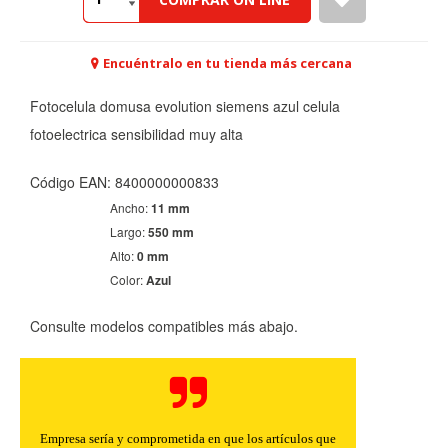
Encuéntralo en tu tienda más cercana
Fotocelula domusa evolution siemens azul celula
fotoelectrica sensibilidad muy alta
Código EAN: 8400000000833
CONFIGURACIÓN DE COOKIES
Ancho:
11 mm
Largo:
550 mm
Alto:
0 mm
HABILITAR TODO
RECHAZAR TODO
Color:
Azul
Consulte modelos compatibles más abajo.
Cookies necesarias
Estas cookies son necesarias para que el sitio web
funcione y no se pueden desactivar en nuestros sistemas.
Puede configurar su navegador para bloquear o alertar
sobre estas cookies, pero alguna áreas del sitio no
funcionarán. Estas cookies no almacenan ninguna
Empresa sería y comprometida en que los artículos que