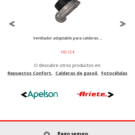
que se basan en la identificación única de su navegador y
dispositivo de Internet.
Cookies Utilizadas:
_evAd, _evCoupon, _evSubscription, _evPromt
Ventilador adaptable para calderas ...
GUARDAR CONFIGURACIÓN
165,12 €
O descubre otros productos en:
Puedes volver a configurar tus cookies desde la sección
Repuestos Confort
Calderas de gasoil
Fotocélulas
"Configuración de cookies" al pie de la página. También puedes
consultar nuestra
política de cookies
Pago seguro