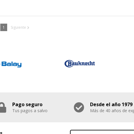
IÓN
1
Siguiente
s desde la sección "Configuración de cookies" al pie de la página. Ta
Pago seguro
Desde el año 1979
Tus pagos a salvo
Más de 40 años de exp
s