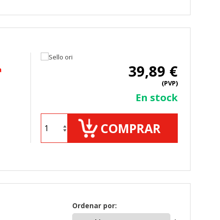
. Estas cookies no almacenan ninguna
39,89 €
a
 de nuestro sitio y mejorarlo. Nos
(PVP)
tio. Toda la información que recogen
En stock
COMPRAR
ueden ser utilizadas por esas
 almacenan directamente información
Ordenar por: