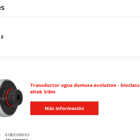
es
 2
Transductor agua domusa evolution - bioclass
eltek 3/8m
KIES
HABILITAR 
:
618DO0001O
ra que el sitio web funcione y no se pueden desactivar en nuestros 