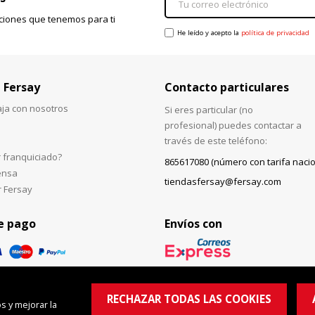
ciones que tenemos para ti
He leído y acepto la
política de privacidad
 Fersay
Contacto particulares
aja con nosotros
Si eres particular (no
profesional) puedes contactar a
través de este teléfono:
 franquiciado?
865617080 (número con tarifa nacio
ensa
tiendasfersay@fersay.com
r Fersay
e pago
Envíos con
RECHAZAR TODAS LAS COOKIES
s y mejorar la