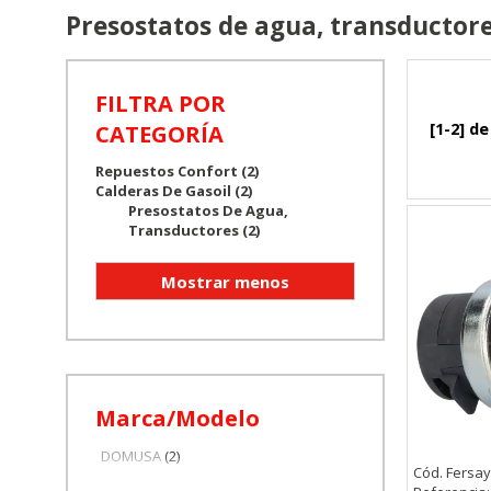
Presostatos de agua, transductor
FILTRA POR
[1-2] de
CATEGORÍA
Repuestos Confort (2)
Calderas De Gasoil (2)
Presostatos De Agua,
Transductores (2)
CONFIGURACIÓN DE COO
Marca/Modelo
Cookies necesarias
DOMUSA
(2)
Cód. Fersay
Estas cookies son necesarias pa