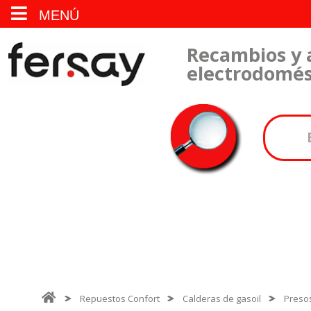
MENÚ
Recambios y 
electrodomés
Repuestos Confort
Calderas de gasoil
Presos