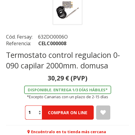
Cód. Fersay:
632DO0006O
Referencia:
CELC000008
Termostato control regulacion 0-
090 capilar 2000mm. domusa
30,29
€
(PVP)
DISPONIBLE. ENTREGA 1/3 DÍAS HÁBILES*
*Excepto Canarias con un plazo de 2-15 días
COMPRAR ON LINE
Encuéntralo en tu tienda más cercana