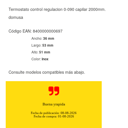
Termostato control regulacion 0-090 capilar 2000mm.
domusa
Código EAN: 8400000000697
Ancho:
36 mm
Largo:
53 mm
CONFIGURACIÓN DE COOKIES
Alto:
51 mm
Color:
Inox
HABILITAR TODO
RECHAZAR TODO
Consulte modelos compatibles más abajo.
Cookies necesarias
Estas cookies son necesarias para que el sitio web
funcione y no se pueden desactivar en nuestros sistemas.
Buena yrapida
Puede configurar su navegador para bloquear o alertar
sobre estas cookies, pero alguna áreas del sitio no
Fecha de publicación: 08-08-2026
funcionarán. Estas cookies no almacenan ninguna
Fecha de compra: 01-08-2026
información de identificación personal.