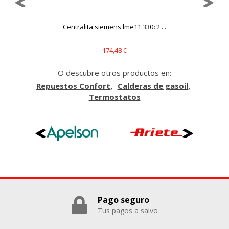
Cookies Utilizadas:
_evAd, _evCoupon, _evSubscription, _evPromt
6
Centralita siemens lme11.330c2 ...
174,48 €
GUARDAR CONFIGURACIÓN
O descubre otros productos en:
Repuestos Confort
Calderas de gasoil
Termostatos
Puedes volver a configurar tus cookies desde la sección
"Configuración de cookies" al pie de la página. También puedes
consultar nuestra
política de cookies
Pago seguro
Tus pagos a salvo