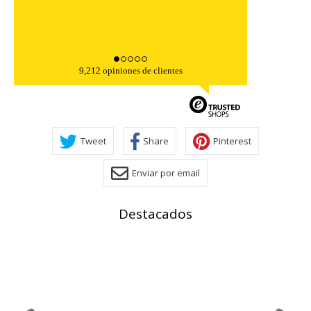
Cookies Utilizadas:
COOKIELEGALFERSAY, VSF904, PHPSESSID, wp-settings-1,
wp-settings-time-1, _evCo, _evCoLT
Cookies de rendimiento
9,212 opiniones de clientes
Estas cookies nos permiten contar las visitas y fuentes de
tráfico para poder evaluar el rendimiento de nuestro sitio y
mejorarlo. Nos ayudan a saber qué páginas son las más o
menos visitadas, y cómo los visitantes navegan por el sitio.
Toda la información que recogen estas cookies es
agregada y, por lo tanto, es anónima.
Tweet
Share
Pinterest
Cookies Utilizadas:
Enviar por email
_utma,_utmb,_utmc,_utmz,_utmt,_utmz,_atuvc,_atuvs, _ga,
_gid, _evPromtCookies
Destacados
Cookies dirigidas
Estas cookies pueden ser establecidas a través de nuestro
sitio por nuestros socios publicitarios. Pueden ser
utilizadas por esas empresas para crear un perfil de sus
intereses y mostrarle anuncios relevantes en otros sitios.
No almacenan directamente información personal, sino
que se basan en la identificación única de su navegador y
dispositivo de Internet.