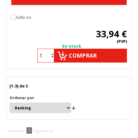
Estas cookies pueden ser establecidas a través de nuestro
sitio por nuestros socios publicitarios. Pueden ser
utilizadas por esas empresas para crear un perfil de sus
intereses y mostrarle anuncios relevantes en otros sitios.
No almacenan directamente información personal, sino
33,94 €
que se basan en la identificación única de su navegador y
dispositivo de Internet.
(PVP)
En stock
Cookies Utilizadas:
_evAd, _evCoupon, _evSubscription, _evPromt
COMPRAR
GUARDAR CONFIGURACIÓN
[1-3] de 3
Ordenar por:
Puedes volver a configurar tus cookies desde la sección
"Configuración de cookies" al pie de la página. También puedes
consultar nuestra
política de cookies
1
Anterior
Siguiente